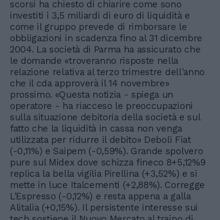
scorsi ha chiesto di chiarire come sono
investiti i 3,5 miliardi di euro di liquidità e
come il gruppo prevede di rimborsare le
obbligazioni in scadenza fino al 31 dicembre
2004. La società di Parma ha assicurato che
le domande «troveranno risposte nella
relazione relativa al terzo trimestre dell'anno
che il cda approverà il 14 novembre»
prossimo. «Questa notizia - spiega un
operatore - ha riacceso le preoccupazioni
sulla situazione debitoria della società e sul
fatto che la liquidità in cassa non venga
utilizzata per ridurre il debito» Deboli Fiat
(-0,11%) e Saipem (-0,59%). Grande spolvero
pure sul Midex dove schizza fineco 8+5,12%9
replica la bella vigilia Pirellina (+3,52%) e si
mette in luce Italcementi (+2,88%). Corregge
L'Espresso (-0,12%) e resta appena a galla
Alitalia (+0,15%). Il persistente interesse sui
tech sostiene il Nuovo Mercato al traino di