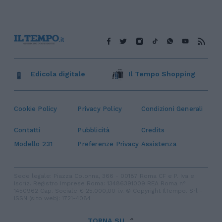
Edicola digitale
Il Tempo Shopping
Cookie Policy
Privacy Policy
Condizioni Generali
Contatti
Pubblicità
Credits
Modello 231
Preferenze Privacy
Assistenza
Sede legale: Piazza Colonna, 366 - 00187 Roma CF e P. Iva e
Iscriz. Registro Imprese Roma: 13486391009 REA Roma n°
1450962 Cap. Sociale € 25.000,00 i.v. © Copyright IlTempo. Srl -
ISSN (sito web): 1721-4084
TORNA SU