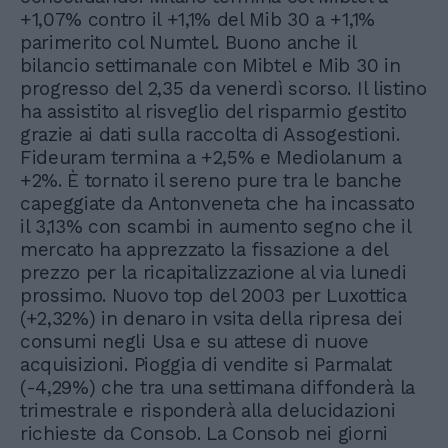
+1,07% contro il +1,1% del Mib 30 a +1,1%
parimerito col Numtel. Buono anche il
bilancio settimanale con Mibtel e Mib 30 in
progresso del 2,35 da venerdì scorso. Il listino
ha assistito al risveglio del risparmio gestito
grazie ai dati sulla raccolta di Assogestioni.
Fideuram termina a +2,5% e Mediolanum a
+2%. È tornato il sereno pure tra le banche
capeggiate da Antonveneta che ha incassato
il 3,13% con scambi in aumento segno che il
mercato ha apprezzato la fissazione a del
prezzo per la ricapitalizzazione al via lunedi
prossimo. Nuovo top del 2003 per Luxottica
(+2,32%) in denaro in vsita della ripresa dei
consumi negli Usa e su attese di nuove
acquisizioni. Pioggia di vendite si Parmalat
(-4,29%) che tra una settimana diffonderà la
trimestrale e risponderà alla delucidazioni
richieste da Consob. La Consob nei giorni