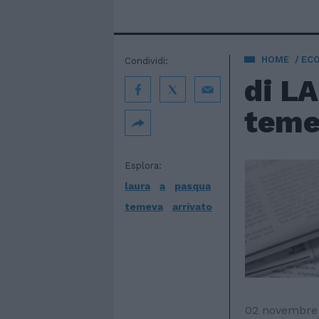
HOME
EC
Condividi:
di L
temev
Esplora:
laura
a
pasqua
temeva
arrivato
02 novembre