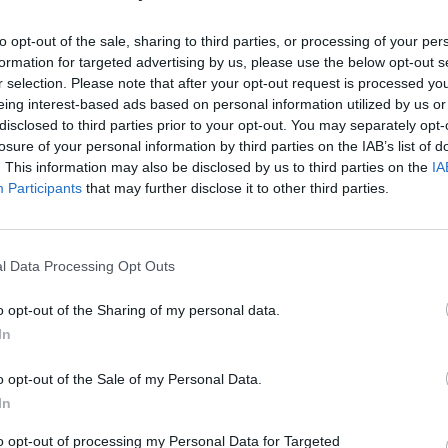
tretti a mettere capitale fresco. C'è in
a «sopravvalutazione del valore delle
to opt-out of the sale, sharing to third parties, or processing of your per
formation for targeted advertising by us, please use the below opt-out s
 è contrario, dice Monti, «all'obbligo di
r selection. Please note that after your opt-out request is processed y
un quadro veritiero e corretto dello stato
eing interest-based ads based on personal information utilized by us or
Secondo gli esperti giuridici dell'Antitrust il
Le
disclosed to third parties prior to your opt-out. You may separately opt-
nto appare «incompatibile» anche con le
da
losure of your personal information by third parties on the IAB’s list of
istema di contabilità internazionale. La
Rudy Giuliani a Come States?
Le
. This information may also be disclosed by us to third parties on the
IA
Trump, Meloni e la strategia
ha mai visto con favore il provvedimento
Participants
that may further disclose it to other third parties.
americana
on si è mai pronunciata chiaramente
hè di fatto viene a creare una disparità di
 con le società quotate. Ma il decreto
l Data Processing Opt Outs
 un vantaggio fiscale. Di norma le perdite
bili dalle tasse ma solo nel periodo di
o opt-out of the Sharing of my personal data.
ontratti. Con il salva calcio, dice
In
 «è possibile prolungare il periodo degli
li». Questo costituisce in molti casi un
o opt-out of the Sale of my Personal Data.
antaggio economico. La Commissione dopo
In
uesti rilievi ne ha dedotto che le misure
 avere «un effetto distorsivo» a livello
to opt-out of processing my Personal Data for Targeted