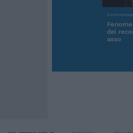
Controtem
Fenomen
dei reco
asso