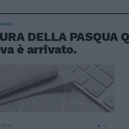
ONOMIA
AURA DELLA PASQUA Q
a è arrivato.
a
a
 2003
a