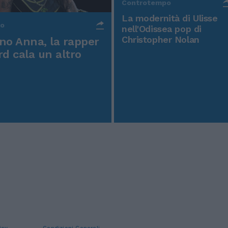
Controtempo
La modernità di Ulisse
po
nell'Odissea pop di
Christopher Nolan
o Anna, la rapper
rd cala un altro