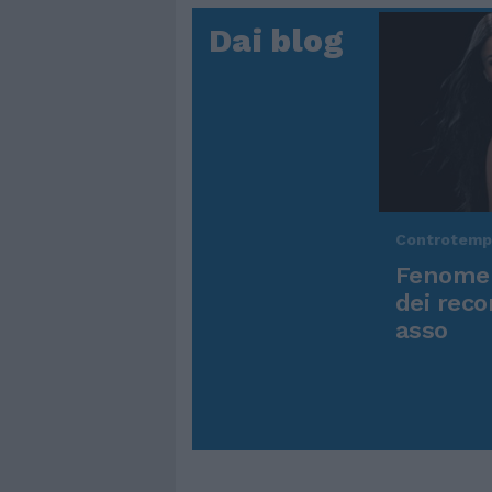
Dai blog
Controtem
Fenomen
dei reco
asso