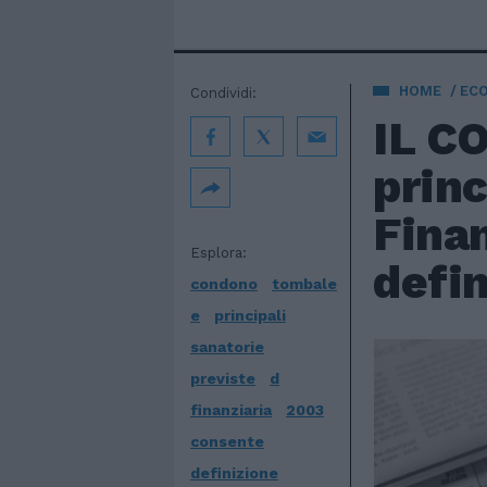
HOME
EC
Condividi:
IL C
princ
Finan
Esplora:
defin
condono
tombale
e
principali
sanatorie
previste
d
finanziaria
2003
consente
definizione