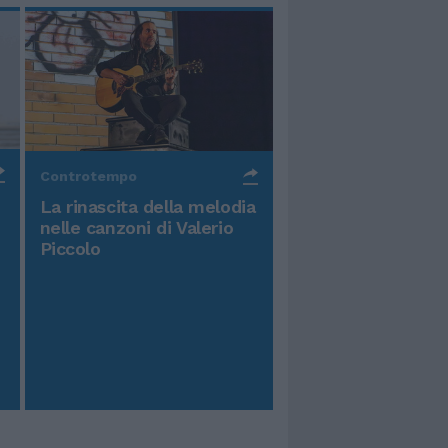
Controtempo
La rinascita della melodia
nelle canzoni di Valerio
Piccolo