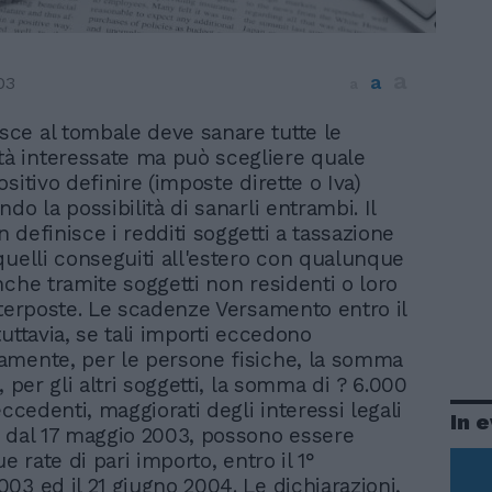
a
a
03
a
isce al tombale deve sanare tutte le
tà interessate ma può scegliere quale
sitivo definire (imposte dirette o Iva)
do la possibilità di sanarli entrambi. Il
 definisce i redditi soggetti a tassazione
quelli conseguiti all'estero con qualunque
nche tramite soggetti non residenti o loro
nterposte. Le scadenze Versamento entro il
uttavia, se tali importi eccedono
mente, per le persone fisiche, la somma
, per gli altri soggetti, la somma di ? 6.000
eccedenti, maggiorati degli interessi legali
In 
 dal 17 maggio 2003, possono essere
ue rate di pari importo, entro il 1°
03 ed il 21 giugno 2004. Le dichiarazioni,