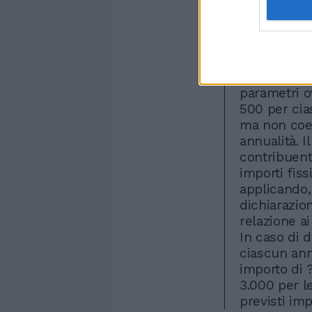
impositivo c
reddito d'i
congrui agl
versare un 
interessata.
parametri o
500 per cia
ma non coer
annualità. I
contribuent
importi fiss
applicando,
dichiarazion
relazione ai
In caso di 
ciascun ann
importo di 
3.000 per l
previsti imp