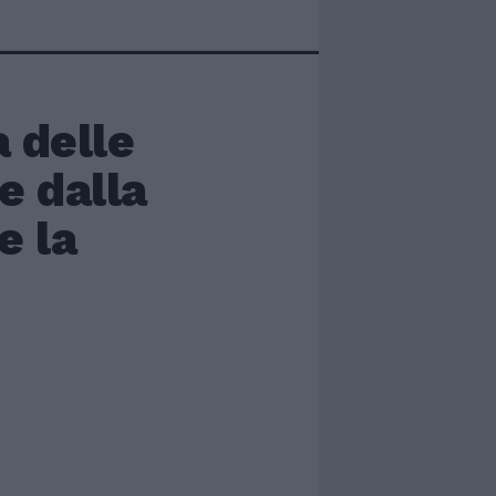
 delle
e dalla
e la