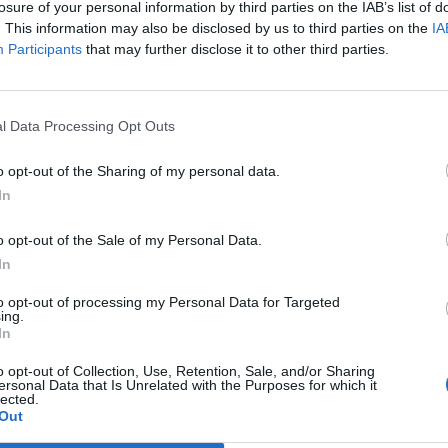
 non si avvalga della chiusura delle liti
losure of your personal information by third parties on the IAB’s list of
 pendenti (articoli 15 e 16 della Finanziaria
. This information may also be disclosed by us to third parties on the
IA
Participants
that may further disclose it to other third parties.
esclusi, inoltre, i sostituti d'imposta in
itenute d'acconto non costituiscono
efinizione automatica e tutti quei
i che hanno ricevuto, entro la data di
l Data Processing Opt Outs
ne della dichiarazione per la definizione
 formale conoscenza dell'azione penale
o opt-out of the Sharing of my personal data.
er alcuni reati indicati dalla norma.
In
 ha omesso tutte le dichiarazioni. Una
ausa ostativa consiste nell'aver omesso la
o opt-out of the Sale of my Personal Data.
e di tutte le dichiarazioni per i periodi
In
l 1997 al 2001, ai fini delle imposte sui
to opt-out of processing my Personal Data for Targeted
imilate, e dal 1998 al 2001, ai fini dell'IVA.
ing.
namento della definizione Chi intende
In
ombale deve: · versare gli importi dovuti
o opt-out of Collection, Use, Retention, Sale, and/or Sharing
maggio; · presentare la dichiarazione
ersonal Data that Is Unrelated with the Purposes for which it
 entro il 16 giugno. Quanto e come si paga
lected.
Out
 tombale varia in relazione alla situazione
contribuente interessato e al settore