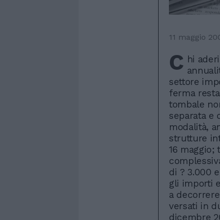
11 maggio 20
C
hi ader
annuali
settore impo
ferma restan
tombale non
separata e 
modalità, a
strutture i
16 maggio; t
complessiva
di ? 3.000 e
gli importi 
a decorrere
versati in d
dicembre 20