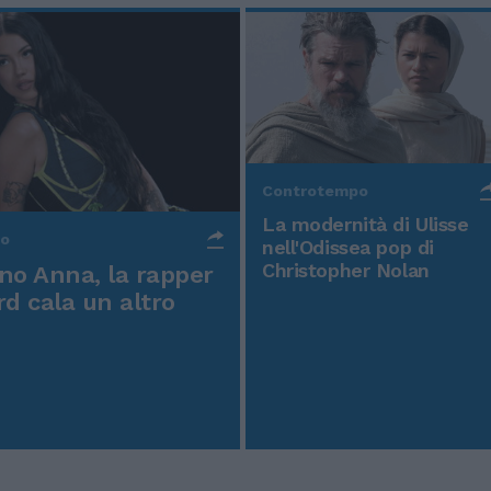
Controtempo
La modernità di Ulisse
po
nell'Odissea pop di
Christopher Nolan
o Anna, la rapper
rd cala un altro