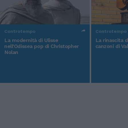
Controtempo
Controtempo
La modernità di Ulisse
La rinascita 
nell'Odissea pop di Christopher
canzoni di Va
Nolan