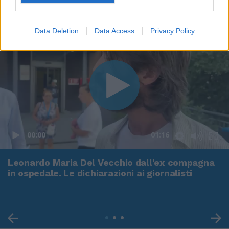
Data Deletion
Data Access
Privacy Policy
00:00
01:16
Leonardo Maria Del Vecchio dall'ex compagna
in ospedale. Le dichiarazioni ai giornalisti