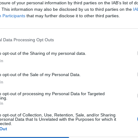
losure of your personal information by third parties on the IAB’s list of
 le banche di affari a determinare il
. This information may also be disclosed by us to third parties on the
IA
iat Auto, con una procedura prevista
Participants
that may further disclose it to other third parties.
, se si arriverà alla vendita e che sarà solo
Le
re se sarà il caso di iniettare nuovi capitali
da
à e a quali condizioni.
Rudy Giuliani a Come States?
Le
l Data Processing Opt Outs
Trump, Meloni e la strategia
americana
o opt-out of the Sharing of my personal data.
In
o opt-out of the Sale of my Personal Data.
In
to opt-out of processing my Personal Data for Targeted
ing.
In
o opt-out of Collection, Use, Retention, Sale, and/or Sharing
ersonal Data that Is Unrelated with the Purposes for which it
lected.
Out