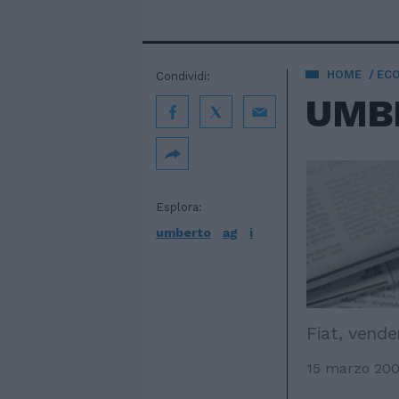
HOME
EC
Condividi:
UMB
Esplora:
umberto
ag
i
Fiat, vende
15 marzo 20