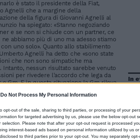
arlo è stato il presidente della Fiat,
 Agnelli che a margine della
one della figura di Giovanni Agnelli al
nunzio ha spiegato: «Stanno negoziando
ner e se non si chiude con un partner, ce
o; ne abbiamo più di uno ma adesso stiamo
con uno solo». Quanto allo stabilimento
i Umberto Agnelli ha detto che «sono state
sioni che non sono simpatiche ma
. Intanto, nessun risultato sarebbe venuto
ssioni per rivedere l'accordo che lega da
In 
t e Gm. E in questa situazione la Gm rileva
 alcuna certezza che sarà esercitata
-
Do Not Process My Personal Information
ut che consente alla Fiat di cedere a
ors l'80% di Fiat Auto che quest'ultima
possiede. La Gm fa il punto sulle relazioni
to opt-out of the sale, sharing to third parties, or processing of your per
formation for targeted advertising by us, please use the below opt-out s
otto nel suo rapporto 10-k, quello che una
r selection. Please note that after your opt-out request is processed y
nno deve dare al mercato un'illustrazione
eing interest-based ads based on personal information utilized by us or
 della situazione delle società quotate a
disclosed to third parties prior to your opt-out. You may separately opt-
 Agli investitori americani Gm ricorda poi