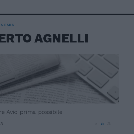
ONOMIA
ERTO AGNELLI
re Avio prima possibile
a
a
03
a