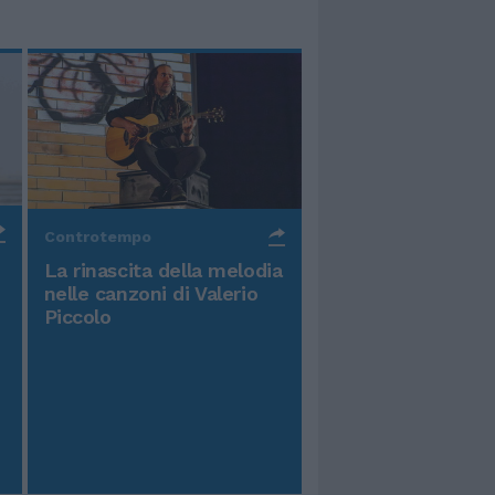
Controtempo
La rinascita della melodia
nelle canzoni di Valerio
Piccolo