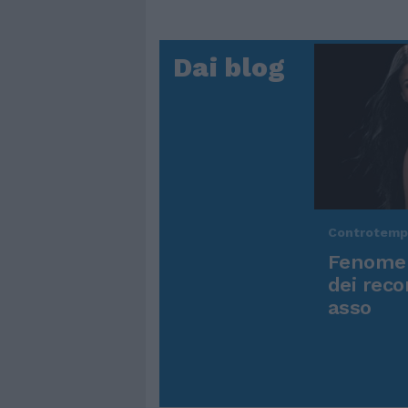
Dai blog
Controtem
Fenomen
dei reco
asso