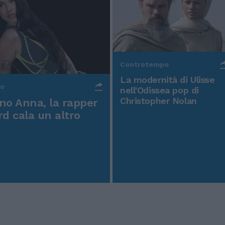
Controtempo
La modernità di Ulisse
po
nell'Odissea pop di
Christopher Nolan
o Anna, la rapper
rd cala un altro