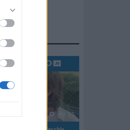
evidenza
00:00
01:16
onardo Maria Del Vecchio