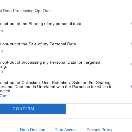
 si cimentano con "ringrazia il cielo se
l Data Processing Opt Outs
o palco, rispetta chi ti ci ha buttato
o opt-out of the Sharing of my personal data.
In
o opt-out of the Sale of my Personal Data.
In 
In
to opt-out of processing my Personal Data for Targeted
ing.
In
o opt-out of Collection, Use, Retention, Sale, and/or Sharing
ersonal Data that Is Unrelated with the Purposes for which it
lected.
Out
CONFIRM
Data Deletion
Data Access
Privacy Policy
Le