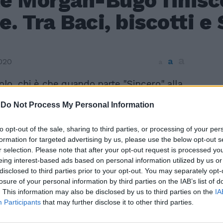
te Morgan-Bugo finisce
 Tra Baci, biscotti e 
a
a
020
a
o, chi è che quando parte "Sincero" alla
ensa alle parole alternative usate da
-
Do Not Process My Personal Information
"punire" Bugo, suo partner al 70mo
Sanremo? "Le brutte intenzioni e la
e. La tua brutta figura di ieri sera, la tua
to opt-out of the sale, sharing to third parties, or processing of your per
e, la tua arroganza...". Comunque la si
formation for targeted advertising by us, please use the below opt-out s
r selection. Please note that after your opt-out request is processed y
ite tra i due artisti, è innegabile che i versi
eing interest-based ads based on personal information utilized by us or
etto sulle scale dell'Ariston da Marco
disclosed to third parties prior to your opt-out. You may separately opt-
 arte Morgan abbiano conquistato la rete
losure of your personal information by third parties on the IAB’s list of
vignette che invadono i social. Leggi
. This information may also be disclosed by us to third parties on the
IA
Morgan e Bugo spunta la verità di Savino Il
Participants
that may further disclose it to other third parties.
ventato virale con i Baci Perugina, biscotti,
isabetta e perfino Matteo Salvini al