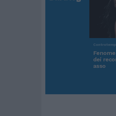
Controtem
Fenomen
dei reco
asso