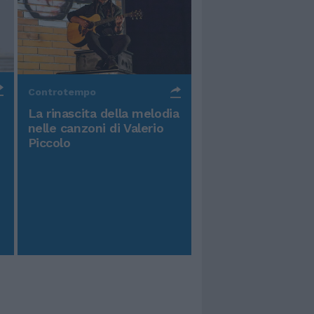
Controtempo
La rinascita della melodia
nelle canzoni di Valerio
Piccolo