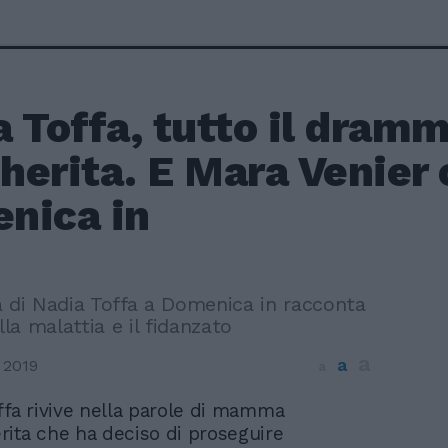
a Toffa, tutto il dra
erita. E Mara Venier c
nica in
i Nadia Toffa a Domenica in racconta
lla malattia e il fidanzato
a
a
 2019
a
ffa rivive nella parole di mamma
ita che ha deciso di proseguire