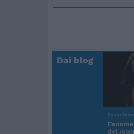
Dai blog
Controtem
Fenomen
dei reco