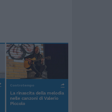
Controtempo
La rinascita della melodia
nelle canzoni di Valerio
Piccolo