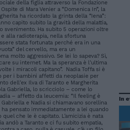
ciale della figlia attraverso la Fondazione
 Ospite di Mara Venier a “Domenica In”, la
herita ha ricordato la grinta della “Iena”:
nno capito subito la gravità della malattia,
mo svenimento. Ha subito 5 operazioni oltre
e alla radioterapia, nella sfortuna
sere stata fortunata perché era in una
vuota” del cervello, ma era un
ma molto aggressivo. Se lei lo sapeva? Sì,
care su internet. Ma la speranza è l'ultima
volte i miracoli capitano”. Nadia Toffa si è
 per i bambini affetti da neoplasie per
to dell'ex Ilva di Taranto e Margherita
ola Gabriella, lo scricciolo – come lo
dia – affetto da leucemia: “Il feeling è
In 
. Gabriella e Nadia si chiamavano sorellina
, ha pensato immediatamente a lei quando
o quel che le è capitato. L'amicizia è nata
a andò a Taranto e ci fu subito empatia,
contra a caso, nulla è casuale, c'è un filo