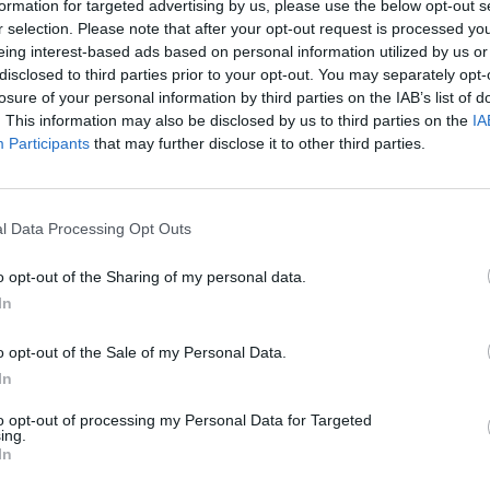
formation for targeted advertising by us, please use the below opt-out s
 della regione Puglia, Emiliano, ha
r selection. Please note that after your opt-out request is processed y
che a dicembre il reparto di emato
eing interest-based ads based on personal information utilized by us or
diatrica sarà intitolato alla Toffa.
disclosed to third parties prior to your opt-out. You may separately opt-
Toffa esprime il dolore con ammirevole
losure of your personal information by third parties on the IAB’s list of
a svelando anche una cosa inedita: “Non
. This information may also be disclosed by us to third parties on the
IA
l fidanzato l'aveva abbandonata. Fu lei ad
Participants
that may further disclose it to other third parties.
o con quel post durissimo perché era
agile e non voleva farsi vedere così da
lo da me. Scrisse ‘Non mi hai mai
l Data Processing Opt Outs
o, addio', ma non era vero, l'ha
a sempre, le è sempre stato vicino. Lui
o opt-out of the Sharing of my personal data.
ito e l'ha rispettata pur volendole molto,
In
o bene. E' rimasto in contatto con noi.
a non ce l'ha fatta più? Verso luglio, ha
o opt-out of the Sale of my Personal Data.
a diventare soporosa, come mi avevano
In
n tumore aggressivo, ma non dà dolore.
asa sua a Milano e io mi sono inventata
to opt-out of processing my Personal Data for Targeted
essere ricoverata a Brescia per alcuni
ing.
In
era un escamotage per portarla con me.
i ha creduto, ma penso di sì. Nadia mi