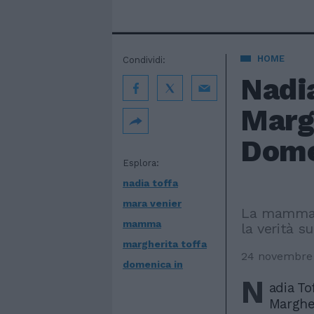
HOME
Condividi:
Nadi
Margh
Dome
Esplora:
nadia toffa
mara venier
La mamma d
mamma
la verità su
margherita toffa
24 novembre
domenica in
N
adia To
Margher