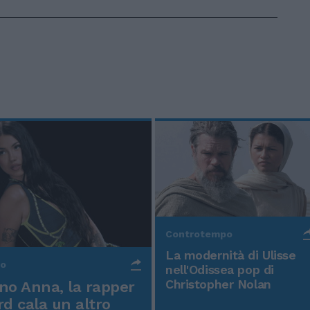
Controtempo
La modernità di Ulisse
po
nell'Odissea pop di
Christopher Nolan
o Anna, la rapper
rd cala un altro