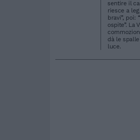
sentire il c
riesce a leg
bravi”, poi:
ospite”. La 
commozione:
dà le spalle
luce.