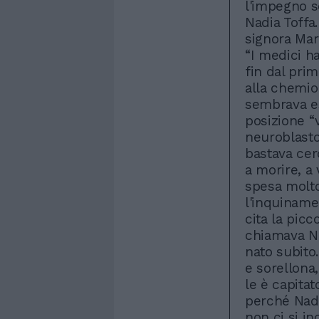
l'impegno so
Nadia Toffa.
signora Marg
“I medici ha
fin dal pri
alla chemio 
sembrava es
posizione “
neuroblasto
bastava cer
a morire, a 
spesa molto
l'inquinamen
cita la picc
chiamava Na
nato subito
e sorellona
le è capitat
perché Nadi
non ci si in