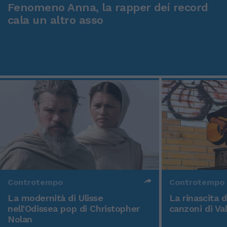
Fenomeno Anna, la rapper dei record
cala un altro asso
Controtempo
Controtempo
La modernità di Ulisse
La rinascita 
nell'Odissea pop di Christopher
canzoni di Va
Nolan