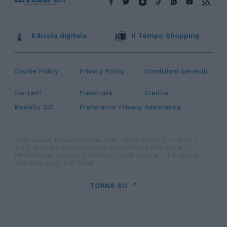
Edicola digitale
Il Tempo Shopping
Cookie Policy
Privacy Policy
Condizioni Generali
Contatti
Pubblicità
Credits
Modello 231
Preferenze Privacy
Assistenza
Sede legale: Piazza Colonna, 366 - 00187 Roma CF e P. Iva e
Iscriz. Registro Imprese Roma: 13486391009 REA Roma n°
1450962 Cap. Sociale € 25.000,00 i.v. © Copyright IlTempo. Srl -
ISSN (sito web): 1721-4084
TORNA SU