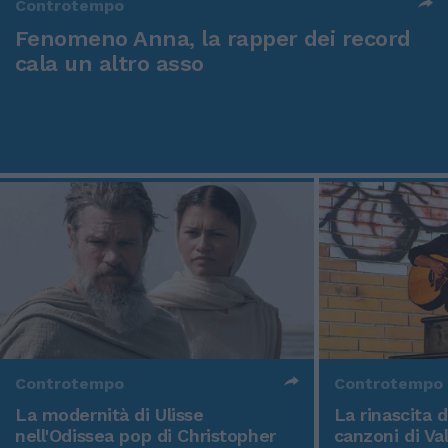
Controtempo
Fenomeno Anna, la rapper dei record
cala un altro asso
Controtempo
Controtempo
La modernità di Ulisse
La rinascita 
nell'Odissea pop di Christopher
canzoni di Va