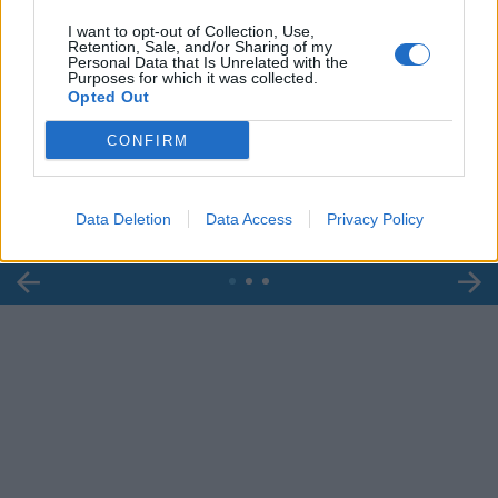
I want to opt-out of Collection, Use,
Retention, Sale, and/or Sharing of my
Personal Data that Is Unrelated with the
Purposes for which it was collected.
Opted Out
00:00
01:16
CONFIRM
Leonardo Maria Del Vecchio dall'ex compagna
in ospedale. Le dichiarazioni ai giornalisti
Data Deletion
Data Access
Privacy Policy