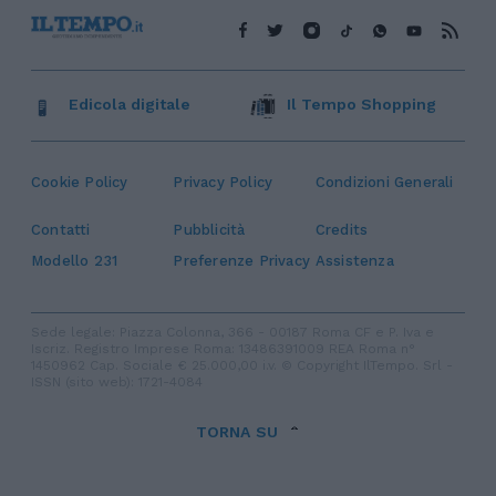
Edicola digitale
Il Tempo Shopping
Cookie Policy
Privacy Policy
Condizioni Generali
Contatti
Pubblicità
Credits
Modello 231
Preferenze Privacy
Assistenza
Sede legale: Piazza Colonna, 366 - 00187 Roma CF e P. Iva e
Iscriz. Registro Imprese Roma: 13486391009 REA Roma n°
1450962 Cap. Sociale € 25.000,00 i.v. © Copyright IlTempo. Srl -
ISSN (sito web): 1721-4084
TORNA SU