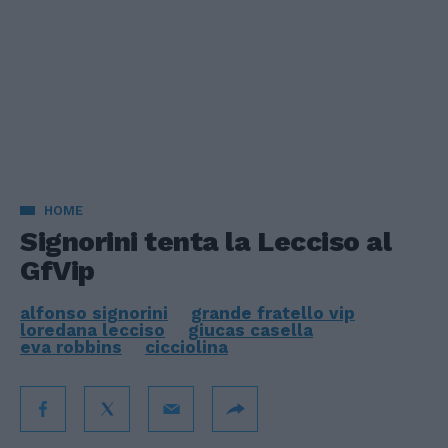
HOME
Signorini tenta la Lecciso al
GfVip
alfonso signorini
grande fratello vip
loredana lecciso
giucas casella
eva robbins
cicciolina