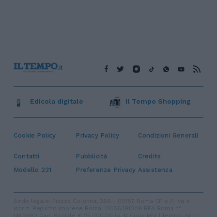
Edicola digitale
Il Tempo Shopping
Cookie Policy
Privacy Policy
Condizioni Generali
Contatti
Pubblicità
Credits
Modello 231
Preferenze Privacy
Assistenza
Sede legale: Piazza Colonna, 366 - 00187 Roma CF e P. Iva e
Iscriz. Registro Imprese Roma: 13486391009 REA Roma n°
1450962 Cap. Sociale € 25.000,00 i.v. © Copyright IlTempo. Srl -