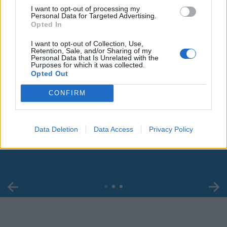
I want to opt-out of processing my
Personal Data for Targeted Advertising.
Opted In
I want to opt-out of Collection, Use,
Retention, Sale, and/or Sharing of my
Personal Data that Is Unrelated with the
Purposes for which it was collected.
Opted Out
CONFIRM
00:00
01:16
Data Deletion
Data Access
Privacy Policy
Leonardo Maria Del Vecchio dall'ex compagna
in ospedale. Le dichiarazioni ai giornalisti