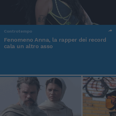
Controtempo
Fenomeno Anna, la rapper dei record
cala un altro asso