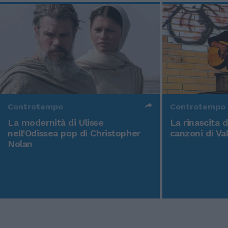
Controtempo
Controtempo
La modernità di Ulisse
La rinascita 
nell'Odissea pop di Christopher
canzoni di Va
Nolan