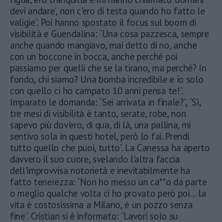
devi andare', non c'ero di testa quando ho fatto le
valigie”. Poi hanno spostato il focus sul boom di
visibilità e Guendalina: “Una cosa pazzesca, sempre
anche quando mangiavo, mai detto di no, anche
con un boccone in bocca, anche perché poi
passiamo per quelli che se la tirano, ma perché? In
fondo, chi siamo? Una bomba incredibile e io solo
con quello ci ho campato 10 anni pensa te!”.
Imparato le domanda: “Sei arrivata in finale?”, “Sì,
tre mesi di visibilità è tanto, serate, robe, non
sapevo più dov'ero, di qua, di là, una pallina, mi
sentivo sola in questi hotel, però lo fai. Prendi
tutto quello che puoi, tutto”. La Canessa ha aperto
davvero il suo cuore, svelando l'altra faccia
dell'improvvisa notorietà e inevitabilmente ha
fatto tenerezza: “Non ho messo un ca**o da parte
o meglio qualche volta ci ho provato però poi… la
vita è costosissima a Milano, è un pozzo senza
fine”. Cristian si è informato: “Lavori solo su