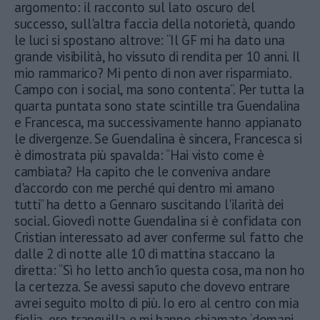
argomento: il racconto sul lato oscuro del
successo, sull'altra faccia della notorietà, quando
le luci si spostano altrove: “Il GF mi ha dato una
grande visibilità, ho vissuto di rendita per 10 anni. Il
mio rammarico? Mi pento di non aver risparmiato.
Campo con i social, ma sono contenta”. Per tutta la
quarta puntata sono state scintille tra Guendalina
e Francesca, ma successivamente hanno appianato
le divergenze. Se Guendalina è sincera, Francesca si
è dimostrata più spavalda: “Hai visto come è
cambiata? Ha capito che le conveniva andare
d'accordo con me perché qui dentro mi amano
tutti” ha detto a Gennaro suscitando l'ilarità dei
social. Giovedì notte Guendalina si è confidata con
Cristian interessato ad aver conferme sul fatto che
dalle 2 di notte alle 10 di mattina staccano la
diretta: “Sì ho letto anch'io questa cosa, ma non ho
la certezza. Se avessi saputo che dovevo entrare
avrei seguito molto di più. Io ero al centro con mia
figlia, ero tranquilla e mi hanno chiamato ‘domani