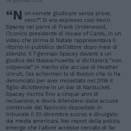
06 gennaio 2019
“N
on vorrete giudicare senza prove,
vero?”. Si era espresso così Kevin
Spacey nei panni di Frank Underwood,
l'iconico presidente di House of Cards, in un
video che prima di Natale rappresentava il
ritorno in pubblico dell'attore dopo mesi di
silenzio. Il 7 gennaio Spacey davanti a un
giudice del Massachusetts si dichiarerà “non
colpevole” in merito alle accuse di Heather
Unruh, l'ex achorman tv di Boston che lo ha
denunciato per aver molestato nel 2016 il
figlio diciottenne in un bar di Nantucket.
Spacey rischia fino a cinque anni di
reclusione, e dovrà difendersi dalle accuse
contenute dal fascicolo depositato in
tribunale il 20 dicembre scorso e divulgato
dai media americani. Nei report della polizia
emerge che l'attore avrebbe cercato di far