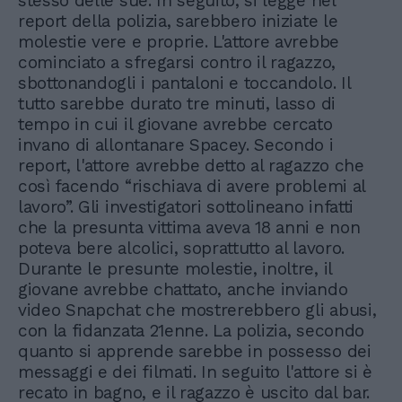
stesso delle sue. In seguito, si legge nel
report della polizia, sarebbero iniziate le
molestie vere e proprie. L'attore avrebbe
cominciato a sfregarsi contro il ragazzo,
sbottonandogli i pantaloni e toccandolo. Il
tutto sarebbe durato tre minuti, lasso di
tempo in cui il giovane avrebbe cercato
invano di allontanare Spacey. Secondo i
report, l'attore avrebbe detto al ragazzo che
così facendo “rischiava di avere problemi al
lavoro”. Gli investigatori sottolineano infatti
che la presunta vittima aveva 18 anni e non
poteva bere alcolici, soprattutto al lavoro.
Durante le presunte molestie, inoltre, il
giovane avrebbe chattato, anche inviando
video Snapchat che mostrerebbero gli abusi,
con la fidanzata 21enne. La polizia, secondo
quanto si apprende sarebbe in possesso dei
messaggi e dei filmati. In seguito l'attore si è
recato in bagno, e il ragazzo è uscito dal bar.