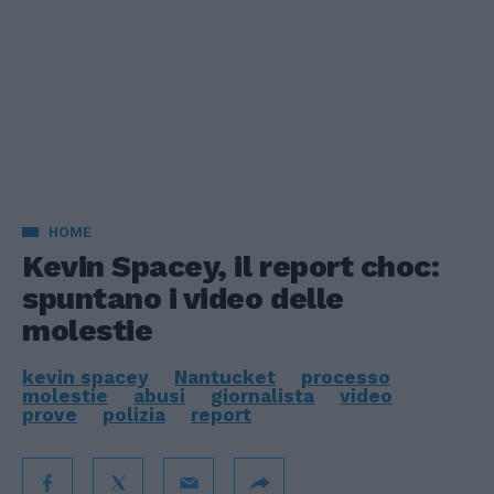
HOME
Kevin Spacey, il report choc:
spuntano i video delle
molestie
kevin spacey
Nantucket
processo
molestie
abusi
giornalista
video
prove
polizia
report