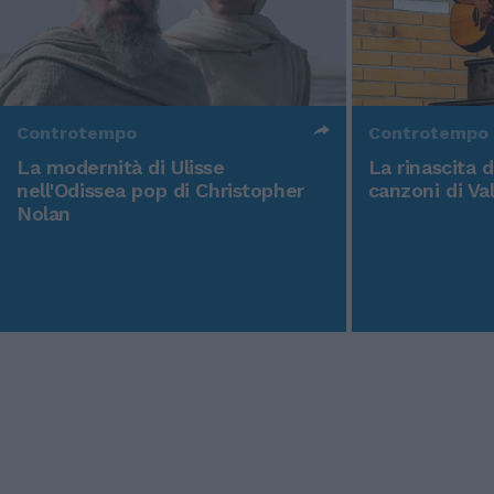
Controtempo
Controtempo
La modernità di Ulisse
La rinascita 
nell'Odissea pop di Christopher
canzoni di Va
Nolan