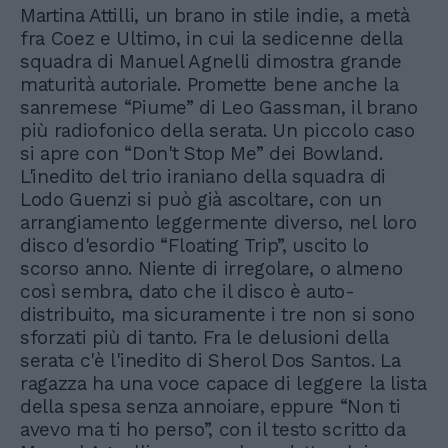
Martina Attilli, un brano in stile indie, a metà
fra Coez e Ultimo, in cui la sedicenne della
squadra di Manuel Agnelli dimostra grande
maturità autoriale. Promette bene anche la
sanremese “Piume” di Leo Gassman, il brano
più radiofonico della serata. Un piccolo caso
si apre con “Don't Stop Me” dei Bowland.
L'inedito del trio iraniano della squadra di
Lodo Guenzi si può già ascoltare, con un
arrangiamento leggermente diverso, nel loro
disco d'esordio “Floating Trip”, uscito lo
scorso anno. Niente di irregolare, o almeno
così sembra, dato che il disco è auto-
distribuito, ma sicuramente i tre non si sono
sforzati più di tanto. Fra le delusioni della
serata c'è l'inedito di Sherol Dos Santos. La
ragazza ha una voce capace di leggere la lista
della spesa senza annoiare, eppure “Non ti
avevo ma ti ho perso”, con il testo scritto da