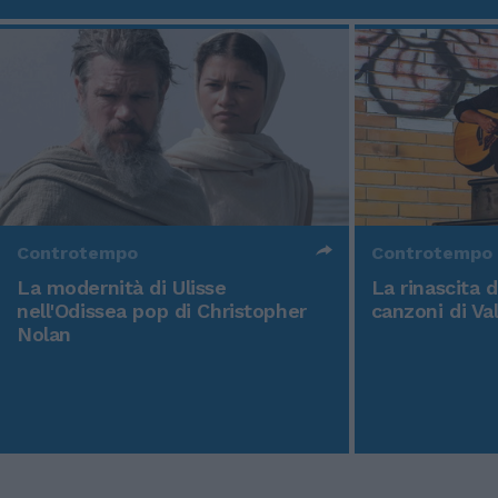
Controtempo
Controtempo
La modernità di Ulisse
La rinascita 
nell'Odissea pop di Christopher
canzoni di Va
Nolan