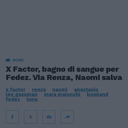
HOME
X Factor, bagno di sangue per
Fedez. Via Renza, Naomi salva
x factor
renza
naomi
anastasio
leo gassman
mara maionchi
bowland
fedez
luna