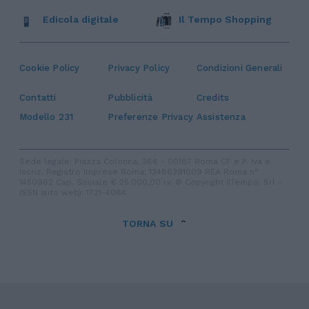
Edicola digitale
Il Tempo Shopping
Cookie Policy
Privacy Policy
Condizioni Generali
Contatti
Pubblicità
Credits
Modello 231
Preferenze Privacy
Assistenza
Sede legale: Piazza Colonna, 366 - 00187 Roma CF e P. Iva e
Iscriz. Registro Imprese Roma: 13486391009 REA Roma n°
1450962 Cap. Sociale € 25.000,00 i.v. © Copyright IlTempo. Srl -
ISSN (sito web): 1721-4084
TORNA SU