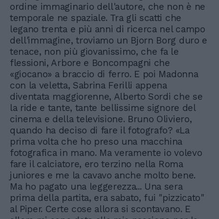
ordine immaginario dell'autore, che non è ne
temporale ne spaziale. Tra gli scatti che
legano trenta e più anni di ricerca nel campo
dell'immagine, troviamo un Bjorn Borg duro e
tenace, non più giovanissimo, che fa le
flessioni, Arbore e Boncompagni che
«giocano» a braccio di ferro. E poi Madonna
con la veletta, Sabrina Ferilli appena
diventata maggiorenne, Alberto Sordi che se
la ride e tante, tante bellissime signore del
cinema e della televisione. Bruno Oliviero,
quando ha deciso di fare il fotografo? «La
prima volta che ho preso una macchina
fotografica in mano. Ma veramente io volevo
fare il calciatore, ero terzino nella Roma
juniores e me la cavavo anche molto bene.
Ma ho pagato una leggerezza... Una sera
prima della partita, era sabato, fui "pizzicato"
al Piper. Certe cose allora si scontavano. E