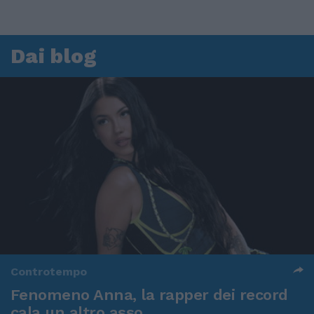
Dai blog
Controtempo
Fenomeno Anna, la rapper dei record
cala un altro asso