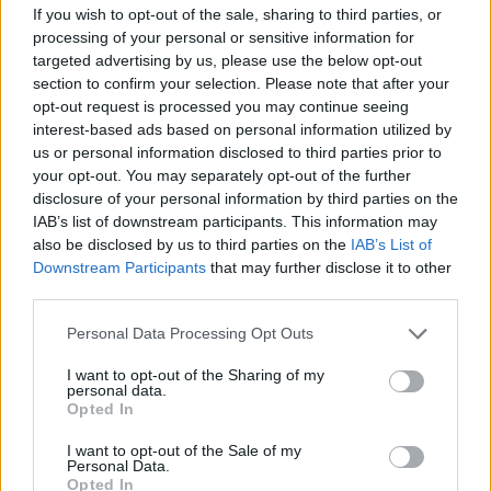
If you wish to opt-out of the sale, sharing to third parties, or
firmata e ribattezzata Dulcinea. Infine, una
processing of your personal or sensitive information for
sezione è dedicata alla sua attività
targeted advertising by us, please use the below opt-out
pubblicitaria, con le bottiglie realizzate per il
section to confirm your selection. Please note that after your
liquore Rosso Antico. Ovunque, nella mostra,
opt-out request is processed you may continue seeing
dopo quello di Dalì, si avverte il carisma di
interest-based ads based on personal information utilized by
Gala, onnipresente ed ammaliante. Tanto è
us or personal information disclosed to third parties prior to
vero che nel 1949 l'artista chiese ed ottenne
your opt-out. You may separately opt-out of the further
udienza da Papa Pio XII soprattutto con lo
disclosure of your personal information by third parties on the
scopo di avere l'autorizzazione per sposare
IAB’s list of downstream participants. This information may
Gala in Chiesa, «una cosa difficile – ha scritto
also be disclosed by us to third parties on the
IAB’s List of
Downstream Participants
that may further disclose it to other
Dalì – perché il suo primo marito, Paul
third parties.
Eluard, era, per la felicità di tutti, ancora in
vita». Roba da pazzi, anzi da Dalì.
Personal Data Processing Opt Outs
I want to opt-out of the Sharing of my
personal data.
Opted In
I want to opt-out of the Sale of my
Personal Data.
Opted In