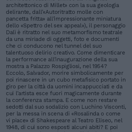
architettonico di Millet» con la sua geologia
delirante, dall'«Autoritratto molle con
pancetta fritta» all'impressionante miniatura
dello «Spettro del sex appeal»), il personaggio
Dalì è ritratto nel suo metamorfismo teatrale
da una miriade di oggetti, foto e documenti
che ci conducono nel tunnel del suo
talentuoso delirio creativo. Come dimenticare
la performance all'inaugurazione della sua
mostra a Palazzo Rospigliosi, nel 1954?
Eccolo, Salvador, morire simbolicamente per
poi rinascere in un cubo metafisico portato in
giro per la città da uomini incappucciati e da
cui l'artista esce fuori magicamente durante
la conferenza stampa. E come non restare
sedotti dal suo sodalizio con Luchino Visconti,
per la messa in scena di «Rosalinda o come
vi piace» di Shakespeare al Teatro Eliseo, nel
1948, di cui sono esposti alcuni abiti? E poi