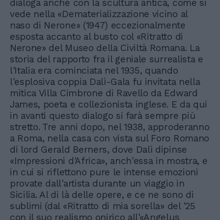
dialoga anche con la scultura antica, come si
vede nella «Dematerializzazione vicino al
naso di Nerone» (1947) eccezionalmente
esposta accanto al busto col «Ritratto di
Nerone» del Museo della Civiltà Romana. La
storia del rapporto fra il geniale surrealista e
l'Italia era cominciata nel 1935, quando
l'esplosiva coppia Dalì-Gala fu invitata nella
mitica Villa Cimbrone di Ravello da Edward
James, poeta e collezionista inglese. E da qui
in avanti questo dialogo si farà sempre più
stretto. Tre anni dopo, nel 1938, approderanno
a Roma, nella casa con vista sul Foro Romano
di lord Gerald Berners, dove Dalì dipinse
«Impressioni d'Africa», anch'essa in mostra, e
in cui si riflettono pure le intense emozioni
provate dall'artista durante un viaggio in
Sicilia. Al di là delle opere, e ce ne sono di
sublimi (dal «Ritratto di mia sorella» del '25
con il suo realismo onirico all'«Angelus