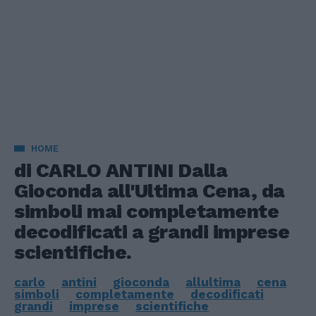
HOME
di CARLO ANTINI Dalla
Gioconda all'Ultima Cena, da
simboli mai completamente
decodificati a grandi imprese
scientifiche.
carlo
antini
gioconda
allultima
cena
simboli
completamente
decodificati
grandi
imprese
scientifiche