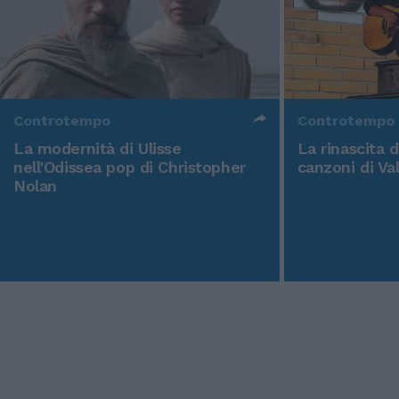
Controtempo
Controtempo
La modernità di Ulisse
La rinascita 
nell'Odissea pop di Christopher
canzoni di Va
Nolan