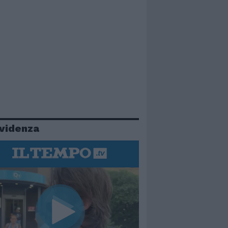
evidenza