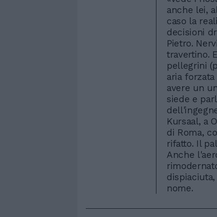
anche lei, a
caso la rea
decisioni d
Pietro. Nerv
travertino. 
pellegrini (
aria forzata
avere un un
siede e parl
dell'ingegne
Kursaal, a 
di Roma, co
rifatto. Il p
Anche l'aer
rimodernato
dispiaciuta,
nome.