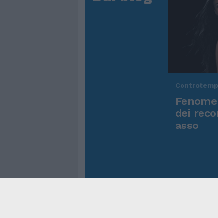
Controtem
Fenomen
dei reco
asso