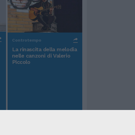
Controtempo
La rinascita della melodia
nelle canzoni di Valerio
Piccolo