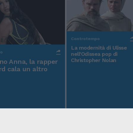
Controtempo
La modernità di Ulisse
po
nell'Odissea pop di
Christopher Nolan
o Anna, la rapper
rd cala un altro