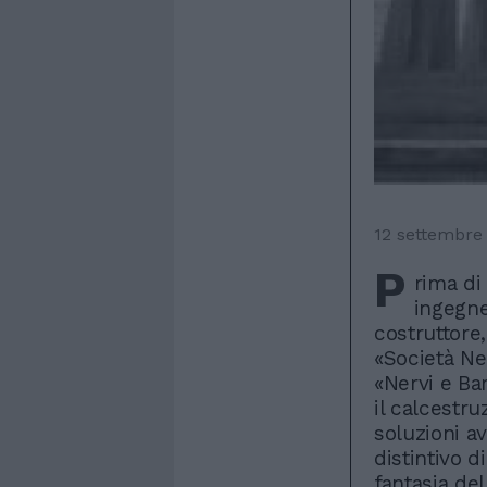
12 settembre
P
rima di
ingegne
costruttore
«Società Ne
«Nervi e Bar
il calcestr
soluzioni av
distintivo d
fantasia del