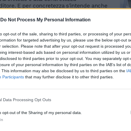
ditore. E per concretezza s'intende anche
 alla economicità dell'opera. Per questo i
ri proliferano e consegnano nei tempi
-
Do Not Process My Personal Information
Le
 calcestruzzo Pier Luigi Nervi affianca un
da
della edilizia moderna. I prefabbricati.
Rudy Giuliani a Come States?
to opt-out of the sale, sharing to third parties, or processing of your per
Le
ti all'infinito, piccoli elementi seriali.
Trump, Meloni e la strategia
formation for targeted advertising by us, please use the below opt-out s
 assemblati. Come una serie di note
americana
r selection. Please note that after your opt-out request is processed y
li e sempre diverse. Una cifra stilistica
eing interest-based ads based on personal information utilized by us or
disclosed to third parties prior to your opt-out. You may separately opt-
a quanto si possa fare buona architettura
losure of your personal information by third parties on the IAB’s list of
oldi. Questo racconta la mostra di foto e
. This information may also be disclosed by us to third parties on the
IA
Pierluigi Nervi, Architettura come Sfida»,
Participants
that may further disclose it to other third parties.
gurata a Venezia (Palazzo Giustinian Lolin,
novembre). A Roma Nervi lavorò molto, dagli
ta, affiancandosi anche all'altro nume
Luigi Moretti. E fu il paradigma dei tempi
l Data Processing Opt Outs
i costi contenuti. Una favola, se pensiamo
te fa e disfa di certe recenti realizzazioni,
o opt-out of the Sharing of my personal data.
lla Musica alla Teca dell'Ara Pacis. Ecco
In
realizzazione del Palazzetto dello Sport,