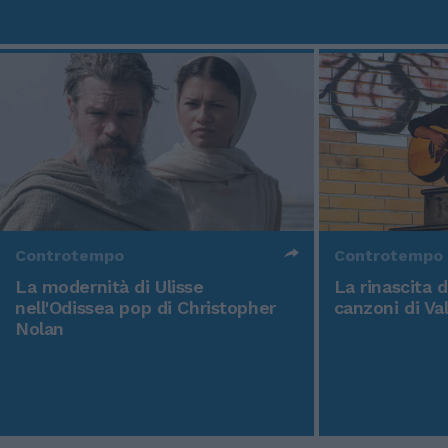
Controtempo
Controtempo
La modernità di Ulisse
La rinascita 
nell'Odissea pop di Christopher
canzoni di Va
Nolan