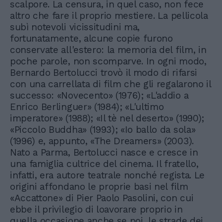
scalpore. La censura, in quel caso, non fece
altro che fare il proprio mestiere. La pellicola
subì notevoli vicissitudini ma,
fortunatamente, alcune copie furono
conservate all'estero: la memoria del film, in
poche parole, non scomparve. In ogni modo,
Bernardo Bertolucci trovò il modo di rifarsi
con una carrellata di film che gli regalarono il
successo: «Novecento» (1976); «L'addio a
Enrico Berlinguer» (1984); «L'ultimo
imperatore» (1988); «Il tè nel deserto» (1990);
«Piccolo Buddha» (1993); «Io ballo da sola»
(1996) e, appunto, «The Dreamers» (2003).
Nato a Parma, Bertolucci nasce e cresce in
una famiglia cultrice del cinema. Il fratello,
infatti, era autore teatrale nonché regista. Le
origini affondano le proprie basi nel film
«Accattone» di Pier Paolo Pasolini, con cui
ebbe il privilegio di loavorare proprio in
quella occasione anche se poi, le strade dei