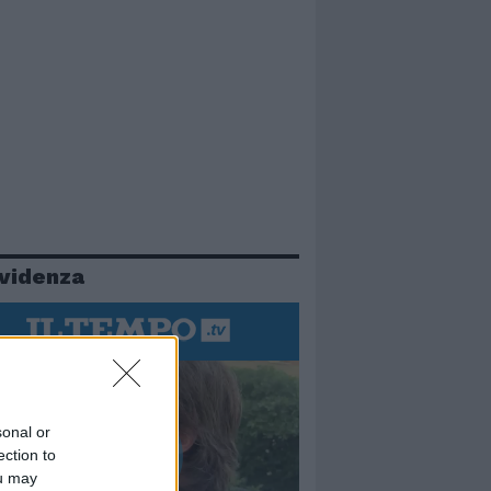
evidenza
sonal or
ection to
ou may