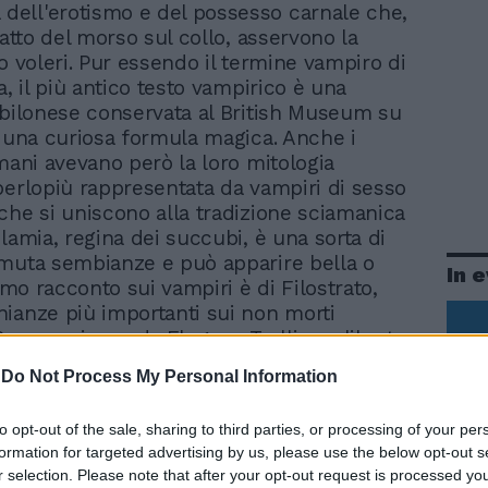
a dell'erotismo e del possesso carnale che,
'atto del morso sul collo, asservono la
o voleri. Pur essendo il termine vampiro di
a, il più antico testo vampirico è una
abilonese conservata al British Museum su
a una curiosa formula magica. Anche i
omani avevano però la loro mitologia
perlopiù rappresentata da vampiri di sesso
che si uniscono alla tradizione sciamanica
lamia, regina dei succubi, è una sorta di
muta sembianze e può apparire bella o
In 
rimo racconto sui vampiri è di Filostrato,
ianze più importanti sui non morti
Roma arrivano da Flegone Tralliano, liberto
ore Adriano, che narra la storia della
-
Do Not Process My Personal Information
 morta Philinnio. Questa vicenda fu
poesia da Goethe. E dai primi miti greco-
to opt-out of the sale, sharing to third parties, or processing of your per
uenzati da quelli più antichi dell'Oriente,
formation for targeted advertising by us, please use the below opt-out s
 del vampiro si diffuse prima nell'Europa
r selection. Please note that after your opt-out request is processed y