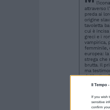
l'icon
attraverso l
preda ai lor
origine slav
tavoletta b
cui è incis
greci e i r
vampirica, 
femminile, 
europea: la 
strega che 
brutta. Il p
ma testimon
dell'antica 
dell'imperat
Il Tempo 
giovane non
ripresa in 
If you wish 
romani, infl
sensitive in
la leggenda
confirm you