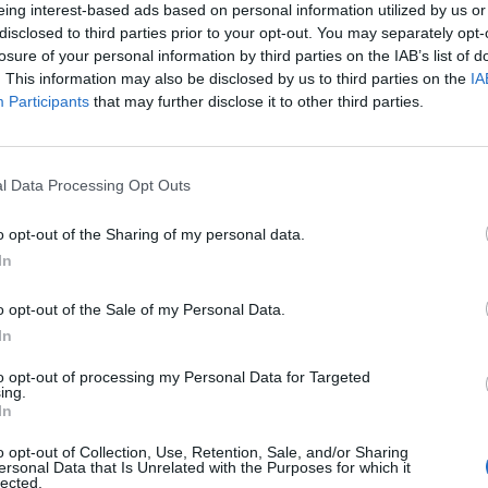
oi in tutto l'Occidente. Una figura tanto
eing interest-based ads based on personal information utilized by us or
a non poteva mancare di influenzare,
disclosed to third parties prior to your opt-out. You may separately opt-
negli ultimi due secoli, la letteratura e il
losure of your personal information by third parties on the IAB’s list of
romanzo più popolare, spesso trasposto
. This information may also be disclosed by us to third parties on the
IA
Le
schermo, è «Dracula» di Bram Stoker» che
Participants
that may further disclose it to other third parties.
da
 popolari, come «Dracula» di Coppola e
Rudy Giuliani a Come States?
Le
Trump, Meloni e la strategia
 di Herzog, remake del capolavoro di
americana
tre a un romanzo della scrittrice Anne
l Data Processing Opt Outs
a l'omonimo film «Intervista con il
 Neil Jordan, con Brad Pitt. E Jeanne
o opt-out of the Sharing of my personal data.
deò la trilogia sulla saga familiare
In
 come «I diari della famiglia Dracula».
importanza di Stephanie Meyer, con
o opt-out of the Sale of my Personal Data.
 «Twilight», perché la sua quadrilogia stona
In
aratteristiche conferite solitamente al
li la malvagità e la sterilità. Soprattutto
to opt-out of processing my Personal Data for Targeted
ing.
 filmografia moderna, la figura del vampiro
In
 nel tempo una forma ben diversa
non morto che attaccava villaggi dispersi
o opt-out of Collection, Use, Retention, Sale, and/or Sharing
ersonal Data that Is Unrelated with the Purposes for which it
te. Sempre più frequentemente, infatti, i
lected.