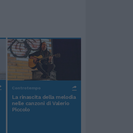
Controtempo
La rinascita della melodia
nelle canzoni di Valerio
Piccolo