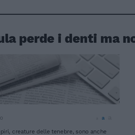
la perde i denti ma non
a
a
10
a
piri, creature delle tenebre, sono anche