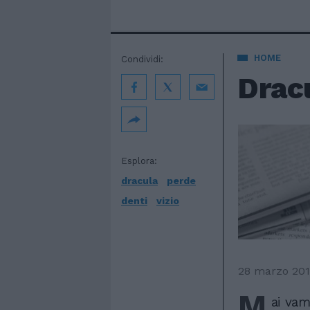
HOME
Condividi:
Dracu
Esplora:
dracula
perde
denti
vizio
28 marzo 20
M
ai vam