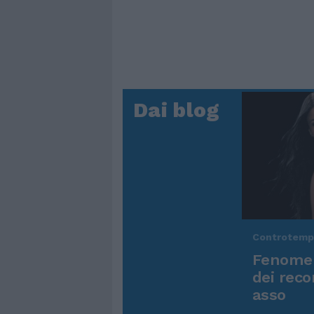
Dai blog
Controtem
Fenomen
dei reco
asso