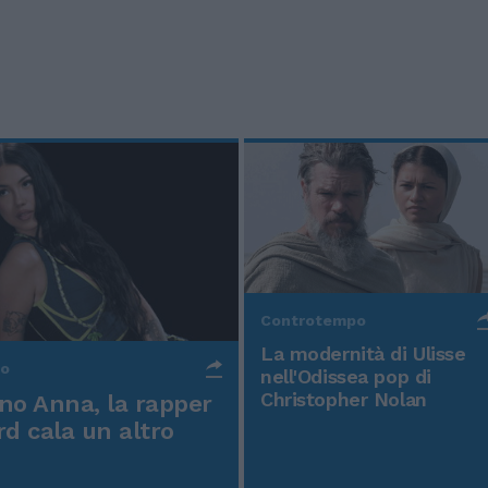
Controtempo
La modernità di Ulisse
po
nell'Odissea pop di
Christopher Nolan
o Anna, la rapper
rd cala un altro