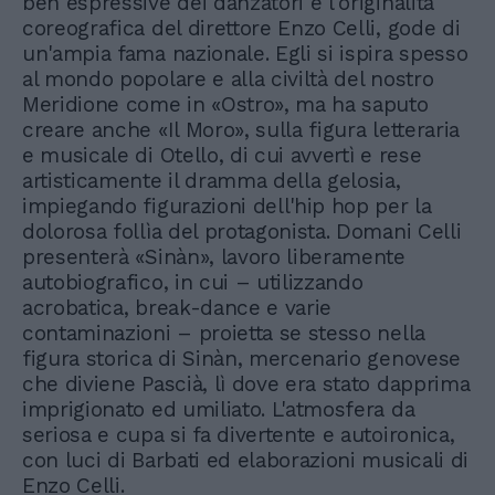
ben espressive dei danzatori e l'originalità
coreografica del direttore Enzo Celli, gode di
un'ampia fama nazionale. Egli si ispira spesso
al mondo popolare e alla civiltà del nostro
Meridione come in «Ostro», ma ha saputo
creare anche «Il Moro», sulla figura letteraria
e musicale di Otello, di cui avvertì e rese
artisticamente il dramma della gelosia,
impiegando figurazioni dell'hip hop per la
dolorosa follìa del protagonista. Domani Celli
presenterà «Sinàn», lavoro liberamente
autobiografico, in cui – utilizzando
acrobatica, break-dance e varie
contaminazioni – proietta se stesso nella
figura storica di Sinàn, mercenario genovese
che diviene Pascià, lì dove era stato dapprima
imprigionato ed umiliato. L'atmosfera da
seriosa e cupa si fa divertente e autoironica,
con luci di Barbati ed elaborazioni musicali di
Enzo Celli.