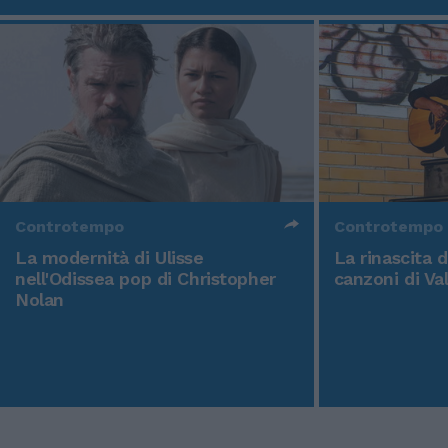
Controtempo
Controtempo
La modernità di Ulisse
La rinascita 
nell'Odissea pop di Christopher
canzoni di Va
Nolan