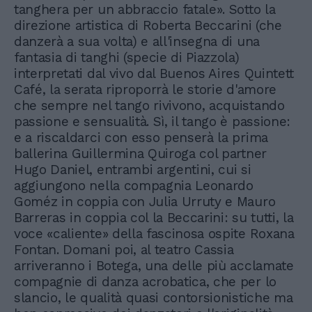
tanghera per un abbraccio fatale». Sotto la
direzione artistica di Roberta Beccarini (che
danzerà a sua volta) e all'insegna di una
fantasia di tanghi (specie di Piazzola)
interpretati dal vivo dal Buenos Aires Quintett
Café, la serata riproporrà le storie d'amore
che sempre nel tango rivivono, acquistando
passione e sensualità. Sì, il tango è passione:
e a riscaldarci con esso penserà la prima
ballerina Guillermina Quiroga col partner
Hugo Daniel, entrambi argentini, cui si
aggiungono nella compagnia Leonardo
Goméz in coppia con Julia Urruty e Mauro
Barreras in coppia col la Beccarini: su tutti, la
voce «caliente» della fascinosa ospite Roxana
Fontan. Domani poi, al teatro Cassia
arriveranno i Botega, una delle più acclamate
compagnie di danza acrobatica, che per lo
slancio, le qualità quasi contorsionistiche ma