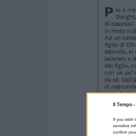
P
iù o me
Dwight, 
di baseball.
in moto sul
Ad un certo
figlio di Et
atterrito, s
lacerato e d
del figlio, 
con un po' d
da sé. Dall'
di nasconde
quando, in q
viene richi
Il Tempo 
aiutarlo nel
di inghiotti
If you wish 
successo ch
sensitive in
Schwartz, h
confirm you
è Terry Geor