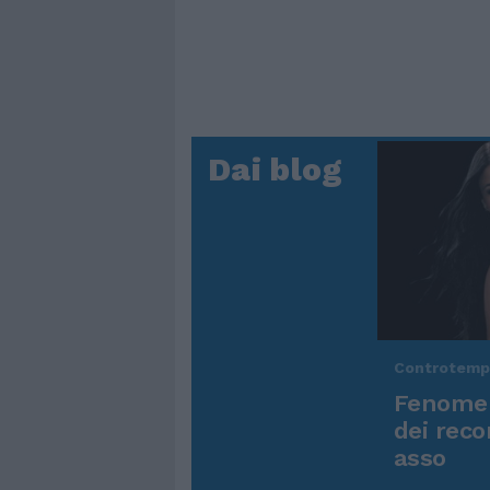
Dai blog
Controtem
Fenomen
dei reco
asso