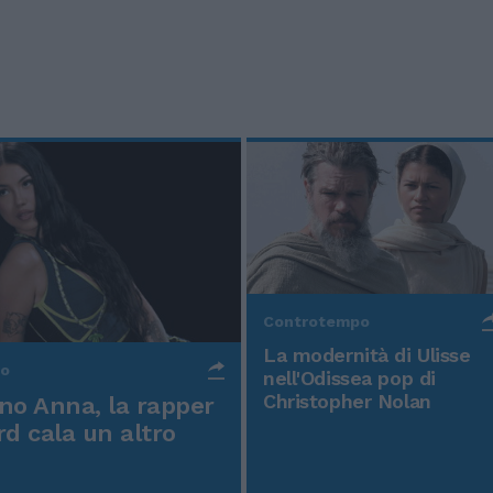
Controtempo
La modernità di Ulisse
po
nell'Odissea pop di
Christopher Nolan
o Anna, la rapper
rd cala un altro