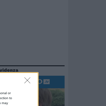
evidenza
sonal or
ection to
ou may