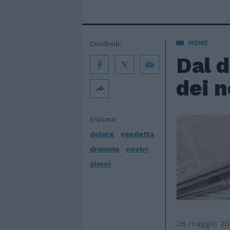
HOME
Condividi:
Dal d
dei n
Esplora:
dolore
vendetta
dramma
nostri
giorni
26 maggio 2