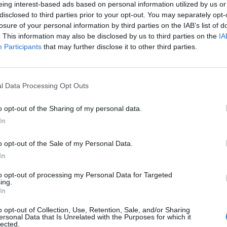
eing interest-based ads based on personal information utilized by us or
l genocidio dei Tutsi. Quasi uno
disclosed to third parties prior to your opt-out. You may separately opt-
. I due padri uno di fronte all'altro,
losure of your personal information by third parties on the IAB’s list of
ormentati, stravolti, poi Ethan con
. This information may also be disclosed by us to third parties on the
IA
e sospetti che gli mettono a rischio
Participants
that may further disclose it to other third parties.
ace in famiglia, mentre le situazioni via
Le
 più ansiose, i ritmi serrano da presso i
da
 percuotono, affannano. In cifre in cui la
Rudy Giuliani a Come States?
Le
l Data Processing Opt Outs
Trump, Meloni e la strategia
e su quello che può accadere tende a
americana
empre più martellante, fino al meditato
o opt-out of the Sharing of my personal data.
conclusioni che, ad ogni svolta, si
In
 al tragico. Con possibile spargimento di
 caratteri precisi e intensi dei protagonisti,
o opt-out of the Sale of my Personal Data.
nano, sempre ben disegnati, quelli dei
In
miliari, su un versante di strazi luttuosi, su
 scontri, timori, sospetti. Mentre la
to opt-out of processing my Personal Data for Targeted
ing.
i rurale attorno, le case, la gente,
In
mmagini in cui, anche di giorno, prevale il
imboleggiare i tormenti di quei personaggi.
o opt-out of Collection, Use, Retention, Sale, and/or Sharing
ersonal Data that Is Unrelated with the Purposes for which it
to due attori di salda intensità. Joaquin
lected.