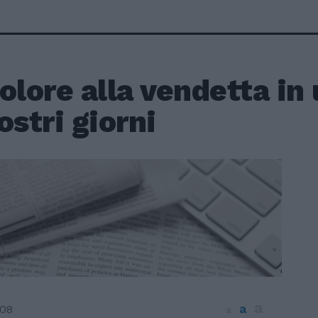
olore alla vendetta i
ostri giorni
a
a
008
a