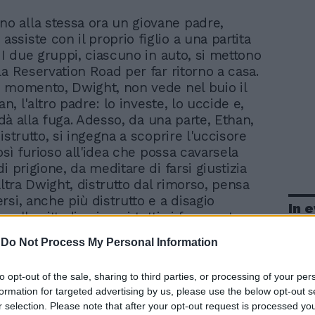
no alla stessa ora un giovane padre,
assiste con il proprio figlio a una partita
 I due gruppi, ciascuno in auto, si mettono
la Reservation Road per far ritorno a casa.
 momento, Dwight, non vede nel buio il
han, l'altro padre: lo investe, lo uccide e,
i dà alla fuga. Adesso, da una parte, Ethan,
istrutto, si ingegna a scoprire l'uccisore
così furioso all'idea che possa cavarsela
i prigione, da meditare di farsi giustizia
altra Dwight, distrutto dal rimorso, pensa
rsi, anche più distrutto e a disagio
In 
uella cittadina in cui tutti si frequentano,
esto da Ethan, dato che è avvocato, di
-
Do Not Process My Personal Information
le sue indagini. Un nero gorgo rischia ora
re tutti e due. Alla base, un romanzo di
to opt-out of the sale, sharing to third parties, or processing of your per
e poi il suo stesso autore, John Burnham
formation for targeted advertising by us, please use the below opt-out s
a sceneggiato insieme con il regista, che
r selection. Please note that after your opt-out request is processed y
ge di cui si ricorderà il vigoroso "Hotel