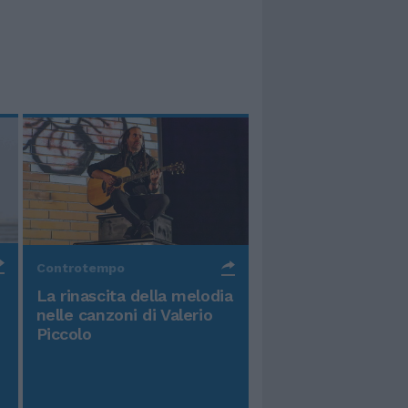
Controtempo
La rinascita della melodia
nelle canzoni di Valerio
Piccolo