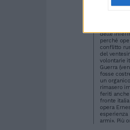
le sue ottan
prossima, i
del disastro
terremoto in
rivoluzionar
delle inferm
perché oper
conflitto r
del ventesi
volontarie i
Guerra (ven
fosse costr
un organico
rimasero im
feriti anche
fronte itali
opera Ernes
esperienza 
armi». Più 