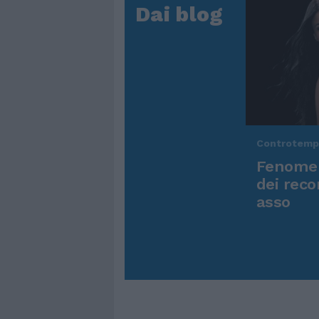
Dai blog
Controtem
Fenomen
dei reco
asso