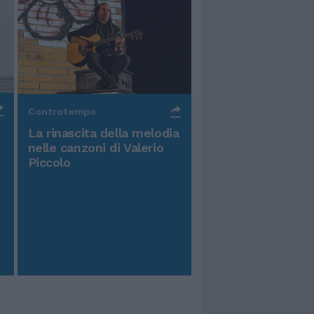
Controtempo
La rinascita della melodia
nelle canzoni di Valerio
Piccolo