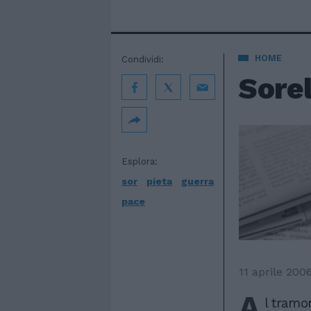
HOME
Condividi:
Sorel
Esplora:
sor
pieta
guerra
pace
11 aprile 200
A
l tramo