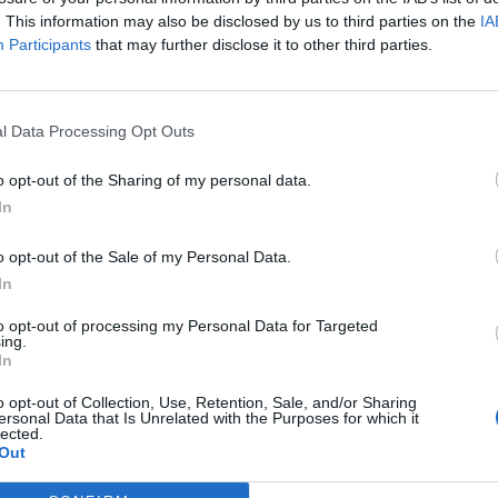
te a Milano il 29 febbraio 1864 con
. This information may also be disclosed by us to third parties on the
IA
one della proposta del presidente
Participants
that may further disclose it to other third parties.
azione medica, il chirurgo Cesare
 di aderire al Comitato internazionale per il
 militari feriti in guerra, appena costituito
l Data Processing Opt Outs
Il battesimo del fuoco avvenne in
ella terza guerra di indipendenza (1866),
o opt-out of the Sharing of my personal data.
go di quattro squadriglie di ambulanze. Si
In
ue, nell'arco di oltre un secolo la vicenda
riani - critico letterario e studioso di
o opt-out of the Sale of my Personal Data.
emporanea - ha raccolto in volume («La
In
 italiana - L'epopea di una grande
», Mondadori, 434 pagine, 20 euro).
to opt-out of processing my Personal Data for Targeted
ing.
t'anni, scanditi con ritmo quasi regolare
In
lamità naturali, tre guerre coloniali, due
diali. Il lettore rivive l'opera di assistenza
o opt-out of Collection, Use, Retention, Sale, and/or Sharing
ersonal Data that Is Unrelated with the Purposes for which it
della benemerita istituzione in occasione
lected.
to in Calabria e dell'eruzione del Vesuvio
Out
l rovinoso terremoto di Messina (1908), con