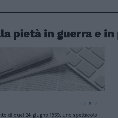
la pietà in guerra e in
a
a
6
a
nto di quel 24 giugno 1859, uno spettacolo