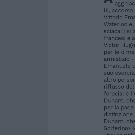
agghiac
III, accorso
Vittorio Em
Waterloo e,
sciacalli si
francesi e a
Victor Hugo 
per le dime
armistizio -
Emanuele de
suo esercit
altro person
riflusso del
ferocia: è 
Dunant, che
per la pace.
distinzione 
Dunant, che
Solferino» 