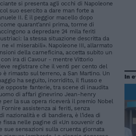
ciante si presenta agli occhi di Napoleone
 col suo esercito a dare man forte a
anuele II. È il peggior macello dopo
 come quarant'anni prima, torme di
 accingono a depredare 24 mila feriti
ustriaci: la stessa situazione descritta da
ne «I miserabili». Napoleone III, allarmato
nsioni della carneficina, accetta subito un
 con ira di Cavour - mentre Vittorio
ve registrare che il venti per cento del
o è rimasto sul terreno, a San Martino. Un
In 
aggio ha seguito, inorridito, il flusso e
le opposte fanterie, tra scene di inaudita
l'uomo di affari ginevrino Jean-henry
 per la sua opera riceverà il premio Nobel
 Fornire assistenza ai feriti, senza
di nazionalità e di bandiera, è l'idea di
 fissa nelle pagine di «Un souvenir de
le sue sensazioni sulla cruenta giornata