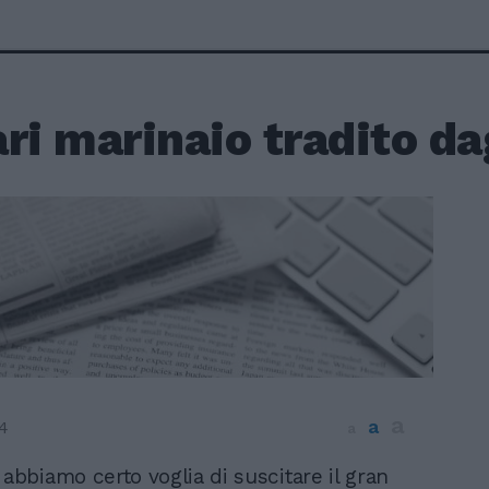
ri marinaio tradito dag
a
a
4
a
 abbiamo certo voglia di suscitare il gran