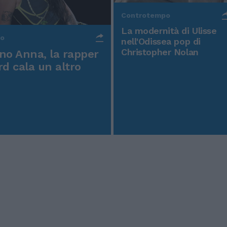
Controtempo
La modernità di Ulisse
po
nell'Odissea pop di
Christopher Nolan
o Anna, la rapper
rd cala un altro