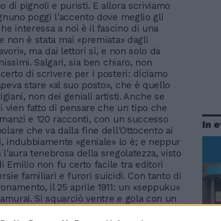
 di pignoli e puristi. E allora scriviamo
ognuno poggi l'accento dove meglio gli
he interessa a noi è il fascino di una
he non è stata mai «premiata» dagli
lavori», ma dai lettori sì, e non solo da
nissimi. Salgari, sia ben chiaro, non
erto di scrivere per i posteri: diciamo
peva stare «al suo posto», che è quello
tigiani, non dei geniali artisti. Anche se
ci vien fatto di pensare che un tipo che
omanzi e 120 racconti, con un successo
In 
olare che va dalla fine dell'Ottocento ai
ni, indubbiamente «geniale» lo è; e neppur
 l'aura tenebrosa della sregolatezza, visto
di Emilio non fu certo facile tra editori
ersie familiari e furori suicidi. Con tanto di
onamento, il 25 aprile 1911: un «seppuku»
 samurai. Si squarciò ventre e gola con un
o aver spezzato la penna, e regalato agli