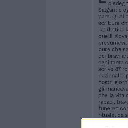
disdegno
Salgari: e 
pare. Quel c
scrittura c
«addetti ai 
quelli giova
presumeva c
pure che sa
dei bravi ar
ogni tanto 
scrive 87 r
nazionalpop
nostri gior
gli mancava
che la vita 
rapaci, trav
funereo cor
rituale, da
rasoio, dop