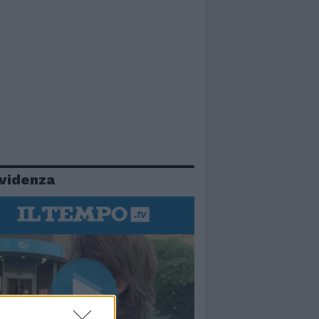
evidenza