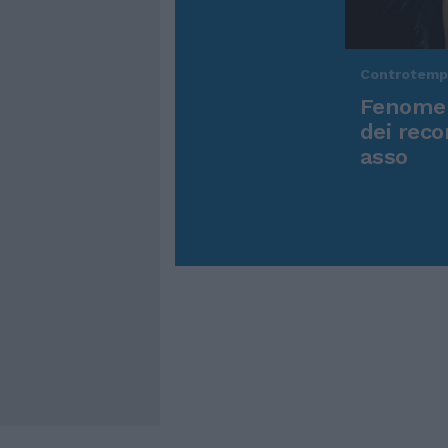
Controtem
Fenomen
dei reco
asso