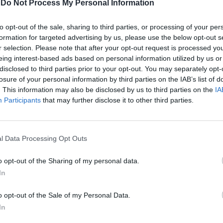
iù amaro degli addii: mi avete sfruttato,
-
Do Not Process My Personal Information
 le briciole, adesso pensate ai miei
 follia che si scatena nel più estremo dei
to opt-out of the sale, sharing to third parties, or processing of your per
es»? La possiamo anche mettere in questi
formation for targeted advertising by us, please use the below opt-out s
Le
rò... Ecco: quest'uomo aveva creato tante
r selection. Please note that after your opt-out request is processed y
da
i avventure e aveva inventato personaggi
Rudy Giuliani a Come States?
eing interest-based ads based on personal information utilized by us or
Le
Trump, Meloni e la strategia
tere e uno «stile» (nei «Pirati della
disclosed to third parties prior to your opt-out. You may separately opt-
americana
troviamo la mitica coppia Sandokan-Yanez,
losure of your personal information by third parties on the IAB’s list of
. This information may also be disclosed by us to third parties on the
IA
vero un male se la immaginiamo con i
Participants
that may further disclose it to other third parties.
-televisivi di Kabir Bedi e Philippe Leroy).
aveva «illustrato» un mondo in sintonia
mmaginazione. Da scrittore serio, si era
: e se, limitandosi a qualche breve
l Data Processing Opt Outs
le» nella stagione della giovinezza, aveva
biblioteca in biblioteca, di libro in libro,
o opt-out of the Sharing of my personal data.
nque dimostrato di essere un buon lupo
In
 quelli che sanno manovrare la nave e
a rotta. Paesaggi letterari che diventano
o opt-out of the Sale of my Personal Data.
nessun altro aveva saputo immergersi in
In
ci mai visti e come nessun altro aveva