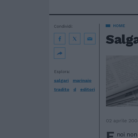
HOME
Condividi:
Salga
Esplora:
salgari
marinaio
tradito
d
editori
02 aprile 200
E
noi non