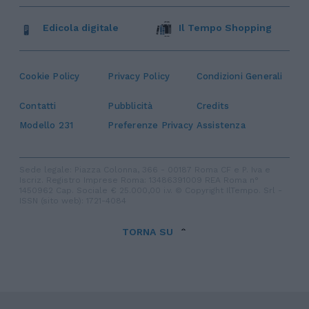
Edicola digitale
Il Tempo Shopping
Cookie Policy
Privacy Policy
Condizioni Generali
Contatti
Pubblicità
Credits
Modello 231
Preferenze Privacy
Assistenza
Sede legale: Piazza Colonna, 366 - 00187 Roma CF e P. Iva e
Iscriz. Registro Imprese Roma: 13486391009 REA Roma n°
1450962 Cap. Sociale € 25.000,00 i.v. © Copyright IlTempo. Srl -
ISSN (sito web): 1721-4084
TORNA SU