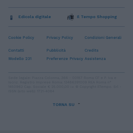
Edicola digitale
Il Tempo Shopping
Cookie Policy
Privacy Policy
Condizioni Generali
Contatti
Pubblicità
Credits
Modello 231
Preferenze Privacy
Assistenza
Sede legale: Piazza Colonna, 366 - 00187 Roma CF e P. Iva e
Iscriz. Registro Imprese Roma: 13486391009 REA Roma n°
1450962 Cap. Sociale € 25.000,00 i.v. © Copyright IlTempo. Srl -
ISSN (sito web): 1721-4084
TORNA SU