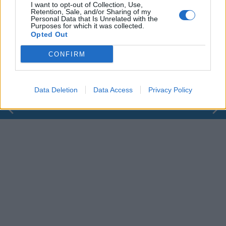
I want to opt-out of Collection, Use,
Retention, Sale, and/or Sharing of my
Personal Data that Is Unrelated with the
Purposes for which it was collected.
00:00
01:16
Opted Out
Leonardo Maria Del Vecchio dall'ex compagna
CONFIRM
in ospedale. Le dichiarazioni ai giornalisti
Data Deletion
Data Access
Privacy Policy