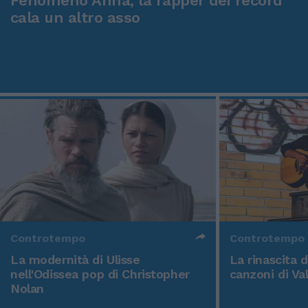
Fenomeno Anna, la rapper dei record
cala un altro asso
Controtempo
Controtempo
La modernità di Ulisse
La rinascita 
nell'Odissea pop di Christopher
canzoni di Va
Nolan