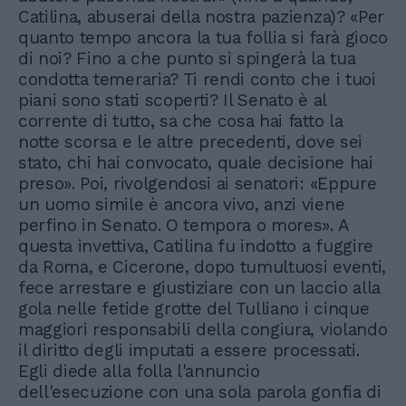
Catilina, abuserai della nostra pazienza)? «Per
quanto tempo ancora la tua follia si farà gioco
di noi? Fino a che punto si spingerà la tua
condotta temeraria? Ti rendi conto che i tuoi
piani sono stati scoperti? Il Senato è al
corrente di tutto, sa che cosa hai fatto la
notte scorsa e le altre precedenti, dove sei
stato, chi hai convocato, quale decisione hai
preso». Poi, rivolgendosi ai senatori: «Eppure
un uomo simile è ancora vivo, anzi viene
perfino in Senato. O tempora o mores». A
questa invettiva, Catilina fu indotto a fuggire
da Roma, e Cicerone, dopo tumultuosi eventi,
fece arrestare e giustiziare con un laccio alla
gola nelle fetide grotte del Tulliano i cinque
maggiori responsabili della congiura, violando
il diritto degli imputati a essere processati.
Egli diede alla folla l'annuncio
dell'esecuzione con una sola parola gonfia di