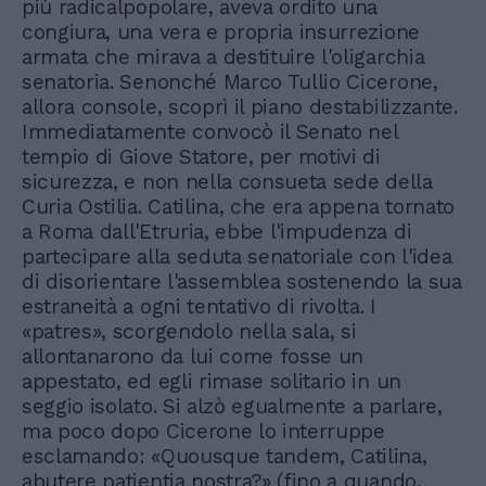
più radicalpopolare, aveva ordito una
congiura, una vera e propria insurrezione
armata che mirava a destituire l'oligarchia
senatoria. Senonché Marco Tullio Cicerone,
allora console, scoprì il piano destabilizzante.
Immediatamente convocò il Senato nel
tempio di Giove Statore, per motivi di
sicurezza, e non nella consueta sede della
Curia Ostilia. Catilina, che era appena tornato
a Roma dall'Etruria, ebbe l'impudenza di
partecipare alla seduta senatoriale con l'idea
di disorientare l'assemblea sostenendo la sua
estraneità a ogni tentativo di rivolta. I
«patres», scorgendolo nella sala, si
allontanarono da lui come fosse un
appestato, ed egli rimase solitario in un
seggio isolato. Si alzò egualmente a parlare,
ma poco dopo Cicerone lo interruppe
esclamando: «Quousque tandem, Catilina,
abutere patientia nostra?» (fino a quando,