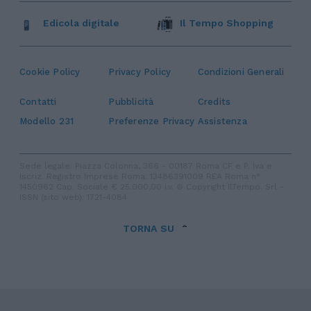
Edicola digitale
Il Tempo Shopping
Cookie Policy
Privacy Policy
Condizioni Generali
Contatti
Pubblicità
Credits
Modello 231
Preferenze Privacy
Assistenza
Sede legale: Piazza Colonna, 366 - 00187 Roma CF e P. Iva e
Iscriz. Registro Imprese Roma: 13486391009 REA Roma n°
1450962 Cap. Sociale € 25.000,00 i.v. © Copyright IlTempo. Srl -
ISSN (sito web): 1721-4084
TORNA SU