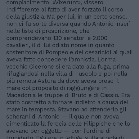
compiacimento: «Vixerunt», vissero.
Indifferente al fatto di aver forzato il corso
della giustizia. Ma per lui, in un certo senso,
non ci fu sorte diversa quando Antonio inserì
nelle liste di proscrizione, che
comprendevano 130 senatori e 2.000
cavalieri, il di lui odiato nome in quanto
sostenitore di Pompeo e dei cesaricidi ai quali
aveva fatto concedere l'amnistia. L'ormai
vecchio Cicerone si era dato alla fuga, prima
rifugiandosi nella villa di Tuscolo e poi nella
più remota Astura da dove aveva preso il
mare col proposito di raggiungere in
Macedonia le truppe di Bruto e di Cassio. Era
stato costretto a tornare indietro a causa del
mare in tempesta. Stavano ad attenderlo gli
scherani di Antonio — il quale non aveva
dimenticato la ferocia delle Filippiche che lo
avevano per oggetto — con l'ordine di
trucidarlo. Egli era in lettiga, sulla strada di