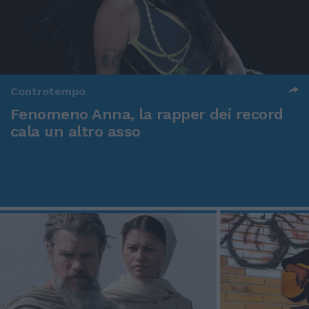
Controtempo
Fenomeno Anna, la rapper dei record
cala un altro asso