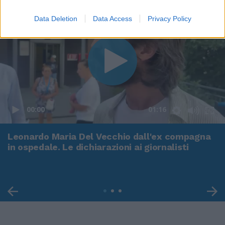
Data Deletion
Data Access
Privacy Policy
00:00
01:16
Leonardo Maria Del Vecchio dall'ex compagna
in ospedale. Le dichiarazioni ai giornalisti