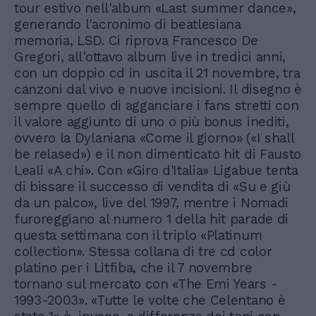
tour estivo nell'album «Last summer dance»,
generando l'acronimo di beatlesiana
memoria, LSD. Ci riprova Francesco De
Gregori, all'ottavo album live in tredici anni,
con un doppio cd in uscita il 21 novembre, tra
canzoni dal vivo e nuove incisioni. Il disegno è
sempre quello di agganciare i fans stretti con
il valore aggiunto di uno o più bonus inediti,
ovvero la Dylaniana «Come il giorno» («I shall
be relased») e il non dimenticato hit di Fausto
Leali «A chi». Con «Giro d'Italia» Ligabue tenta
di bissare il successo di vendita di «Su e giù
da un palco», live del 1997, mentre i Nomadi
furoreggiano al numero 1 della hit parade di
questa settimana con il triplo «Platinum
collection». Stessa collana di tre cd color
platino per i Litfiba, che il 7 novembre
tornano sul mercato con «The Emi Years -
1993-2003». «Tutte le volte che Celentano è