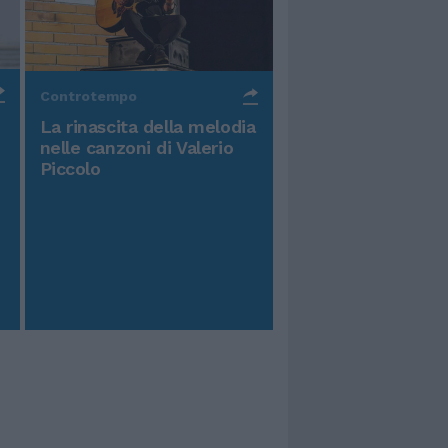
Controtempo
La rinascita della melodia
nelle canzoni di Valerio
Piccolo