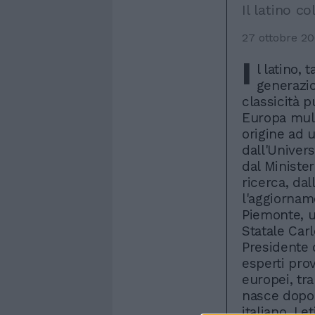
Il latino c
27 ottobre 2
I
l latino, 
generazio
classicità 
Europa mul
origine ad 
dall'Univers
dal Minister
ricerca, da
l'aggiornam
Piemonte, u
Statale Carl
Presidente 
esperti prov
europei, tra
nasce dopo l
italiano, Le