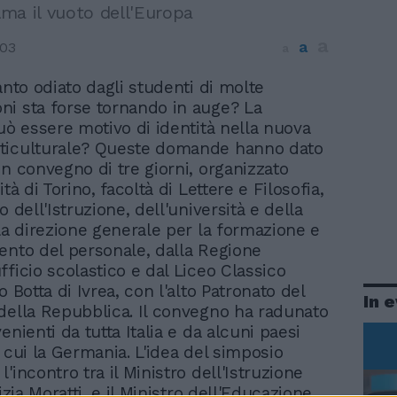
olma il vuoto dell'Europa
a
a
003
a
tanto odiato dagli studenti di molte
ni sta forse tornando in auge? La
può essere motivo di identità nella nuova
ticulturale? Queste domande hanno dato
un convegno di tre giorni, organizzato
ità di Torino, facoltà di Lettere e Filosofia,
o dell'Istruzione, dell'università e della
lla direzione generale per la formazione e
ento del personale, dalla Regione
fficio scolastico e dal Liceo Classico
o Botta di Ivrea, con l'alto Patronato del
In 
della Repubblica. Il convegno ha radunato
enienti da tutta Italia e da alcuni paesi
 cui la Germania. L'idea del simposio
'incontro tra il Ministro dell'Istruzione
tizia Moratti, e il Ministro dell'Educazione