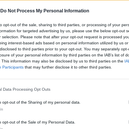
os Efthymiou, per l'inaugurazione di un
-
Do Not Process My Personal Information
peo di Studi Classici. Ugo Cardinale,
liceo Botta e docente alla Facoltà di
bora l'idea e con altri docenti avvia il
to opt-out of the sale, sharing to third parties, or processing of your per
formation for targeted advertising by us, please use the below opt-out s
nus, un sito web, inteso come
r selection. Please note that after your opt-out request is processed y
 e inizio della collaborazione tra scuola
eing interest-based ads based on personal information utilized by us or
 università per l'aggiornamento a distanza:
Le
disclosed to third parties prior to your opt-out. You may separately opt-
iorni, ci siamo incontrati per fare il punto
da
losure of your personal information by third parties on the IAB’s list of
degli studi, delle ricerche,
Rudy Giuliani a Come States?
Le
. This information may also be disclosed by us to third parties on the
IA
amento da seguire, da parte delle differenti
Trump, Meloni e la strategia
Participants
that may further disclose it to other third parties.
americana
Ci siamo trovati tutti d'accordo, sia
 scientisti, sul fatto che la classicità è un
dentità nel mondo occidentale. Della
l Data Processing Opt Outs
bisogna avere una visione globale e non
a. Infatti, una tavola rotonda del convegno
o opt-out of the Sharing of my personal data.
to che non esiste una separazione netta
In
classica e scientifica». «I docenti di ambo
 hanno dimostrato - ha aggiunto -
o opt-out of the Sale of my Personal Data.
he il metodo scientifico è sfaccettato,
In