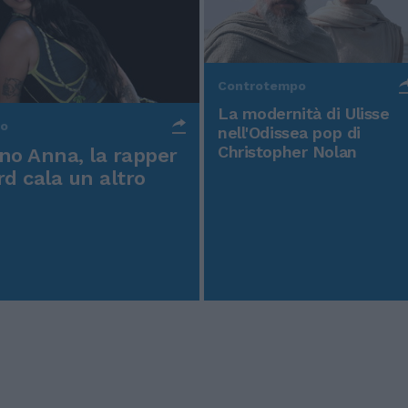
Controtempo
La modernità di Ulisse
po
nell'Odissea pop di
Christopher Nolan
o Anna, la rapper
rd cala un altro