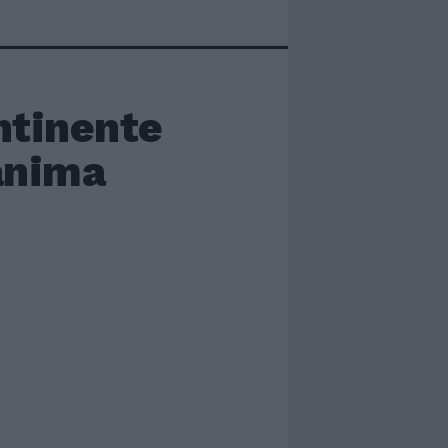
ntinente
'anima