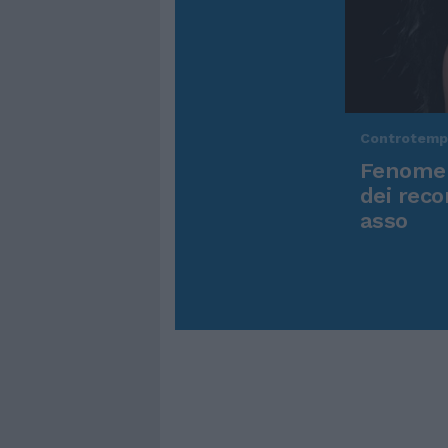
Controtem
Fenomen
dei reco
asso