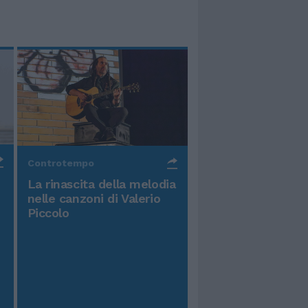
Controtempo
La rinascita della melodia
nelle canzoni di Valerio
Piccolo