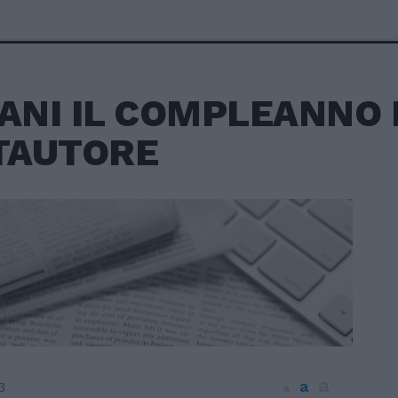
NI IL COMPLEANNO 
TAUTORE
a
a
3
a