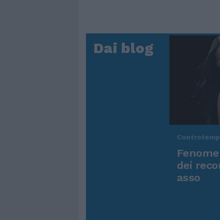
Dai blog
Controtem
Fenomen
dei reco
asso