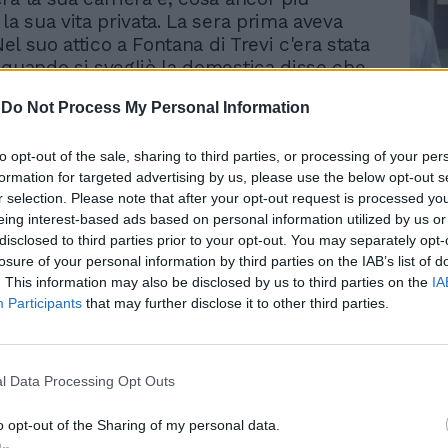
la sua vita privata. La sera prima aveva
 Nel suo attico a Fontana di Trevi c'era stata
 quando si svegliò la domestica disse che
nato Walter Chiari dall'Hotel Baglioni di
-
Do Not Process My Personal Information
gandolo di telefonare a nome suo ad un
Le
Bettarelli, visto che lui non riusciva a
da
 Una richiesta strana, d'accordo, ma tutti
to opt-out of the sale, sharing to third parties, or processing of your per
Rudy Giuliani a Come States?
Le
formation for targeted advertising by us, please use the below opt-out s
Trump, Meloni e la strategia
ello spettacolo conoscevano le
r selection. Please note that after your opt-out request is processed y
americana
i Chiari. Luttazzi fece quella telefonata,
eing interest-based ads based on personal information utilized by us or
inare che Bettarelli fosse spacciatore di
disclosed to third parties prior to your opt-out. You may separately opt-
oprattutto che il telefono fosse
losure of your personal information by third parties on the IAB’s list of
 Il giorno dopo arrivarono nel suo
. This information may also be disclosed by us to third parties on the
IA
o due finanzieri, non trovarono nulla ma
Participants
that may further disclose it to other third parties.
sto. 27 giorni a Regina Coeli. Terribili.
te i quali Luttazzi prese appunti per il
ibro, «Operazione Montecristo», al quale si
l Data Processing Opt Outs
rato Alberto Sordi per il suo film
 attesa di giudizio». Arrivò l'assoluzione
o opt-out of the Sharing of my personal data.
piena per la completa estraneità ai fatti,