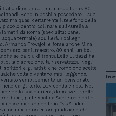
i tratta di una ricorrenza importante: 80
ndi tondi. Sono in pochi a possedere il suo
ato ma quasi certamente il telefono della
, piccolo centro collinare sull'Aurelia a
ilometri da Roma (specialità: pane,
 acqua termale) squillerà. I colleghi
io, Armando Trovajoli e forse anche Mina
pensiero per il maestro. 80 anni, un bel
nche se da più di trenta Lelio Luttazzi ha
oblio, la discrezione, la riservatezza. Negli
gli scrittori e gli artisti che compiono scelte
qualche volta diventano miti, leggende.
In 
diventato semplicemente un pensionato.
ficile dargli torto. La vicenda è nota. Nel
mine della sua carriera, dopo aver diretto
ormidabili, partecipato a Sanremo, scritto
bili canzoni e condotto in Tv «Studio
zzi incappa in un errore giudiziario che
rà la sua carriera e, cosa ancor più