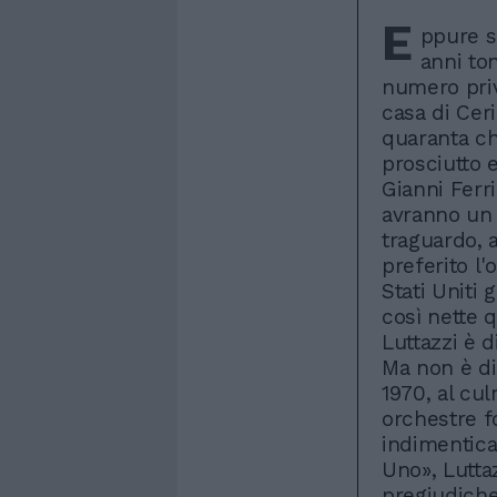
E
ppure s
anni to
numero priv
casa di Ceri
quaranta ch
prosciutto e
Gianni Ferr
avranno un 
traguardo, a
preferito l'
Stati Uniti 
così nette 
Luttazzi è 
Ma non è dif
1970, al cul
orchestre f
indimentica
Uno», Lutta
pregiudiche