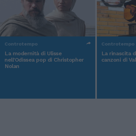
Controtempo
Controtempo
La modernità di Ulisse
La rinascita 
nell'Odissea pop di Christopher
canzoni di Va
Nolan