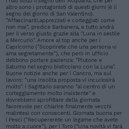
i nati sotto il segno dell' Acquario, che per
altro sono i protagonisti di questi giorni (è il
segno del giorno di San Valentino).
"Affascinanti,apprezzati e corteggiati come
non mai", predice Barbanera, e tutto andrà
per il verso giusto grazie alla "Luna in sestile
a Mercurio". Amore al top anche per i
Capricorno ("Scoprirete che una persona vi
ama segretamente"), che però in ufficio
debbono portare pazienza: "Plutone e
Saturno nel segno bisticciano con la Luna".
Buone notizie anche per i Cancro, ma sul
lavoro: "una insolita proposta vi incuriosirà
molto". I Sagittario saranno "al centro di un
corteggiamento molto insistente" e
dovrebbero aprofittare della giornata
favorevole per chiarire finalmente vecchi
malintesi con conoscenti. Giornata buona per
i Pesci ("Recupererete un legame che avete
molto a cuore"), per i Toro ("Una novità vi farà