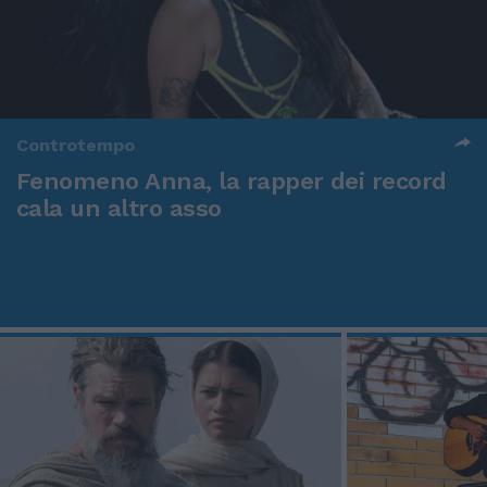
Controtempo
Fenomeno Anna, la rapper dei record
cala un altro asso