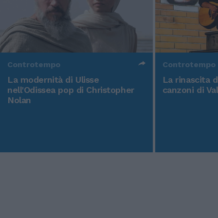
Controtempo
Controtempo
La modernità di Ulisse
La rinascita 
nell'Odissea pop di Christopher
canzoni di Va
Nolan