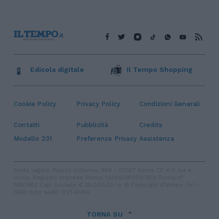
Edicola digitale
Il Tempo Shopping
Cookie Policy
Privacy Policy
Condizioni Generali
Contatti
Pubblicità
Credits
Modello 231
Preferenze Privacy
Assistenza
Sede legale: Piazza Colonna, 366 - 00187 Roma CF e P. Iva e
Iscriz. Registro Imprese Roma: 13486391009 REA Roma n°
1450962 Cap. Sociale € 25.000,00 i.v. © Copyright IlTempo. Srl -
ISSN (sito web): 1721-4084
TORNA SU