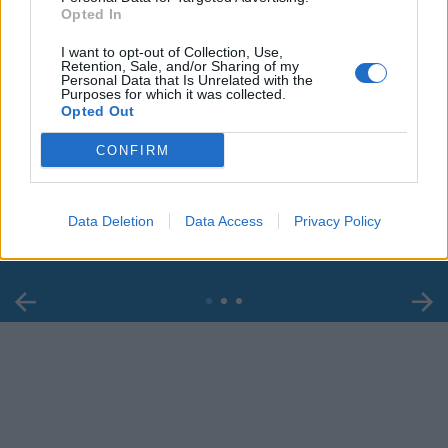
Opted In
I want to opt-out of Collection, Use,
Retention, Sale, and/or Sharing of my
Personal Data that Is Unrelated with the
Purposes for which it was collected.
Opted Out
00:00
01:16
CONFIRM
Leonardo Maria Del Vecchio dall'ex compagna
in ospedale. Le dichiarazioni ai giornalisti
Data Deletion
Data Access
Privacy Policy