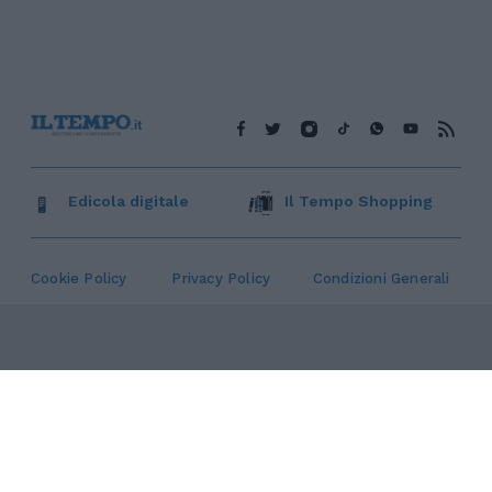
Edicola digitale
Il Tempo Shopping
Cookie Policy
Privacy Policy
Condizioni Generali
Contatti
Pubblicità
Credits
Modello 231
Preferenze Privacy
Assistenza
Sede legale: Piazza Colonna, 366 - 00187 Roma CF e P. Iva e
Iscriz. Registro Imprese Roma: 13486391009 REA Roma n°
1450962 Cap. Sociale € 25.000,00 i.v. © Copyright IlTempo. Srl -
ISSN (sito web): 1721-4084