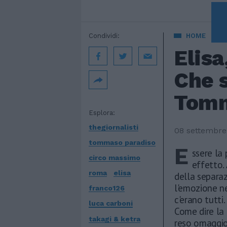
A 
Condividi:
HOME
Elisa
Che s
Tomm
Esplora:
thegiornalisti
08 settembre
tommaso paradiso
E
ssere la
circo massimo
effetto.
roma
elisa
della separa
l'emozione ne
franco126
c'erano tutti
luca carboni
Come dire la 
takagi & ketra
reso omaggio 