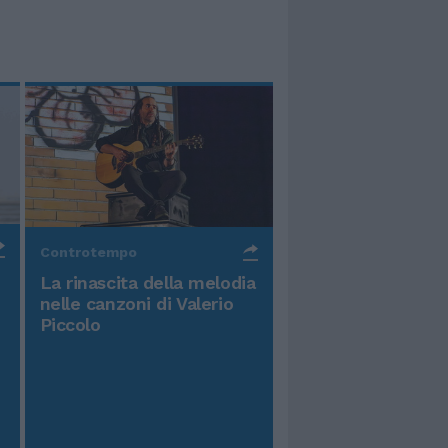
Controtempo
La rinascita della melodia
nelle canzoni di Valerio
Piccolo