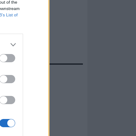
out of the
 downstream
B’s List of
evidenza