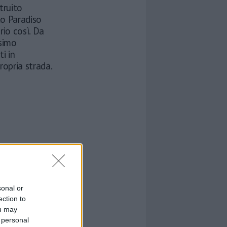
truito
to Paradiso
rio così. Da
ssimo
ti in
ropria strada.
sonal or
ection to
ou may
 personal