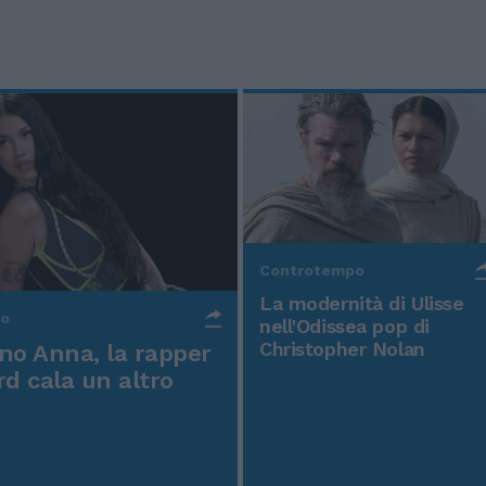
Controtempo
La modernità di Ulisse
po
nell'Odissea pop di
Christopher Nolan
o Anna, la rapper
rd cala un altro