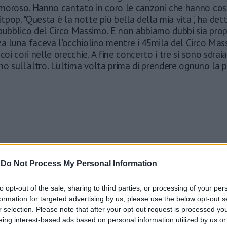
moroso. Hanno cantato in coro le canzoni che hanno cos
'itpop. "Questa è la notte più bella della mia vita", ha det
pubblico del Circo Massimo. E non abbiamo dubbi sia prop
za luna faceva l'occhiolino mentre i 45mila del Circo Ma
coi cori nelle orecchie. A fine concerto i tre si sono sdraia
no sull'altro. L'ultima volta prima di prendere ognuno la p
-
Do Not Process My Personal Information
to opt-out of the sale, sharing to third parties, or processing of your per
formation for targeted advertising by us, please use the below opt-out s
r selection. Please note that after your opt-out request is processed y
eing interest-based ads based on personal information utilized by us or