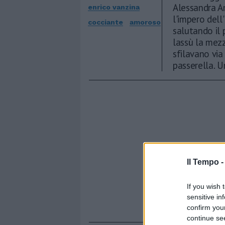
Alessandra A
enrico vanzina
l'impero dell
cocciante
amoroso
salutando il 
lassù la mez
sfilavano via 
passerella. U
Il Tempo 
If you wish 
sensitive in
confirm you
continue se