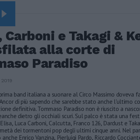
Video Vista
SEGUIRE
Leonardo Maria Del
, Carboni e Takagi & K
Vecchio dall'ex
compagna in ospedale.
filata alla corte di
Le dichiarazioni ai
giornalisti
aso Paradiso
Terremoto, viene giù
tutto: i video
impressionanti a
 2019
Pozzuoli
 prima band italiana a suonare al Circo Massimo doveva f
Rudy Giuliani a Come
States? Trump, Meloni
 Ancor di più sapendo che sarebbe stato anche l'ultimo c
e la strategia
zione definitiva. Tommaso Paradiso non è riuscito a nasc
americana
anche dietro gli occhiali scuri. Sul palco è stata una festa
. Elisa, Luca Carboni, Calcutta, Franco 126, Dardust e Tak
metà dei tormentoni pop degli ultimi cinque anni. Nel pa
anche Enrico Vanzina, Pierluigi Pardo, Riccardo Cocciant