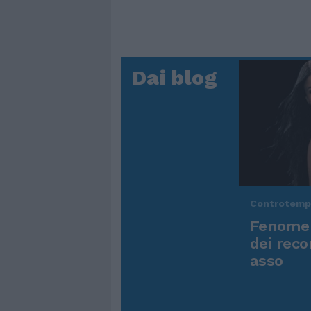
Dai blog
Controtem
Fenomen
dei reco
asso