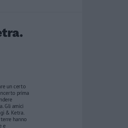
etra.
are un certo
oncerto prima
ondere
. Gli amici
agi & Ketra.
rterre hanno
e e