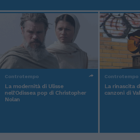
Controtempo
Controtempo
La modernità di Ulisse
La rinascita 
nell'Odissea pop di Christopher
canzoni di Va
Nolan