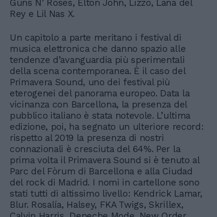
Guns N’ Roses, Elton John, Lizzo, Lana del
Rey e Lil Nas X.
Un capitolo a parte meritano i festival di
musica elettronica che danno spazio alle
tendenze d’avanguardia più sperimentali
della scena contemporanea. È il caso del
Primavera Sound, uno dei festival più
eterogenei del panorama europeo. Data la
vicinanza con Barcellona, la presenza del
pubblico italiano è stata notevole. L’ultima
edizione, poi, ha segnato un ulteriore record:
rispetto al 2019 la presenza di nostri
connazionali è cresciuta del 64%. Per la
prima volta il Primavera Sound si è tenuto al
Parc del Fòrum di Barcellona e alla Ciudad
del rock di Madrid. I nomi in cartellone sono
stati tutti di altissimo livello: Kendrick Lamar,
Blur. Rosalía, Halsey, FKA Twigs, Skrillex,
Calvin Harris, Depeche Mode, New Order,