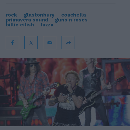
rock
glastonbury
coachella
primavera sound
guns n roses
billie eilish
lazza