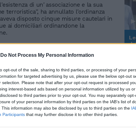
'esistenza di un' associazione e la sua
 terroristica'', ha annullato l'ordinanza
 aveva disposto cinque misure cautelari in
ue ai domiciliari ordinandone la
ne.
Le
da
Rudy Giuliani a Come States?
Le
Trump, Meloni e la strategia
-
Do Not Process My Personal Information
americana
to opt-out of the sale, sharing to third parties, or processing of your per
formation for targeted advertising by us, please use the below opt-out s
r selection. Please note that after your opt-out request is processed y
eing interest-based ads based on personal information utilized by us or
Altro attacco in nome di
disclosed to third parties prior to your opt-out. You may separately opt-
Sara e Sandro. Quel filo
losure of your personal information by third parties on the IAB’s list of
rosso che porta agli spari
. This information may also be disclosed by us to third parties on the
IA
di Cospito
Participants
that may further disclose it to other third parties.