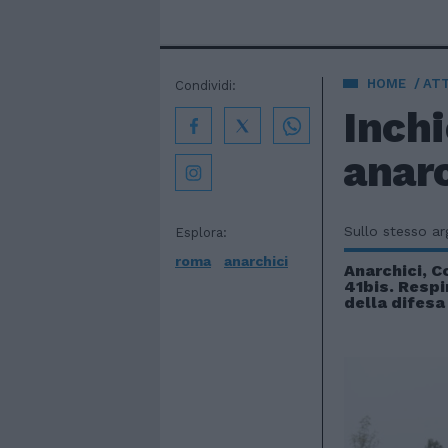
HOME
AT
Condividi:
Inchi
anarc
Sullo stesso a
Esplora:
roma
anarchici
Anarchici, C
41bis. Respi
della difesa