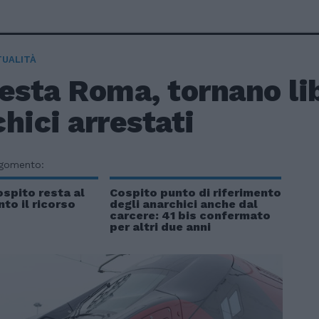
TUALITÀ
esta Roma, tornano lib
hici arrestati
rgomento:
ospito resta al
Cospito punto di riferimento
nto il ricorso
degli anarchici anche dal
carcere: 41 bis confermato
per altri due anni