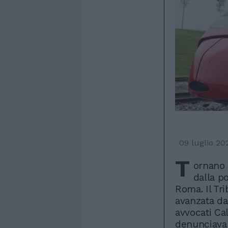
09 luglio 20
T
ornano l
dalla p
Roma. Il Tr
avanzata da
avvocati Cal
denunciavan