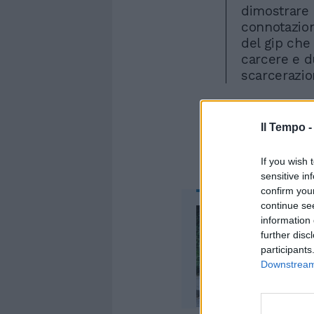
dimostrare l
connotazione
del gip che
carcere e d
scarcerazio
Il Tempo 
If you wish 
sensitive in
confirm you
continue se
information 
further disc
participants
Downstream 