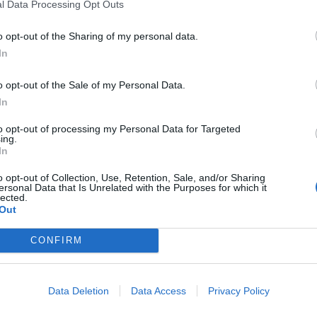
l Data Processing Opt Outs
o opt-out of the Sharing of my personal data.
In
 di associazione con finalità di terrorismo
o opt-out of the Sale of my Personal Data.
one dell'ordine democratico e per due
In
ati anche di aver concorso nella
e di attentato a impianti di pubblica utilità,
to opt-out of processing my Personal Data for Targeted
 di pubblico servizio e istigazione per
ing.
In
aggravati dalla finalità di terrorismo. In
dell'azione compiuta il 14 febbraio 2026 ai
o opt-out of Collection, Use, Retention, Sale, and/or Sharing
rete ferroviaria dell'Alta Velocità Roma-
ersonal Data that Is Unrelated with the Purposes for which it
lected.
n l'uso di esplosivi rudimentali che hanno
Out
nni all'infrastruttura.
CONFIRM
Data Deletion
Data Access
Privacy Policy