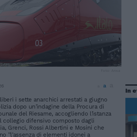
Foto: Ansa
a
a
26
a
In 
iberi i sette anarchici arrestati a giugno
olizia dopo un'indagine della Procura di
ibunale del Riesame, accogliendo l'istanza
l collegio difensivo composto dagli
ia, Grenci, Rossi Albertini e Mosini che
o ''l'assenza di elementi idonei a