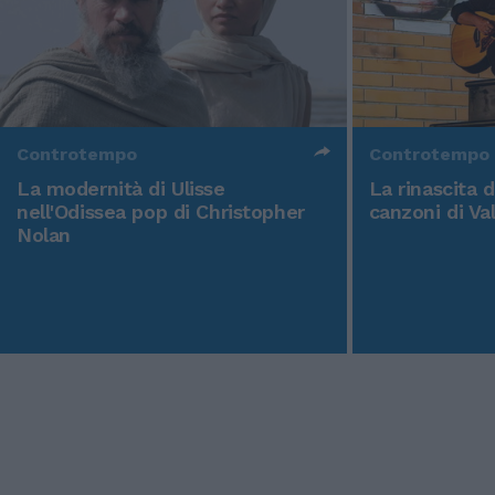
Controtempo
Controtempo
La modernità di Ulisse
La rinascita 
nell'Odissea pop di Christopher
canzoni di Va
Nolan