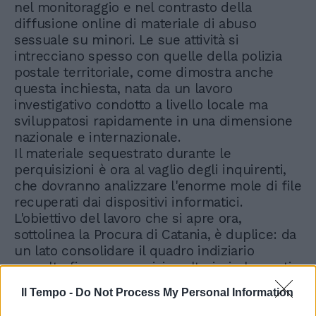
nel monitoraggio e nel contrasto della
diffusione online di materiale di abuso
sessuale su minori. Le sue attività si
intrecciano spesso con quelle della polizia
postale territoriale, come dimostra anche
questa inchiesta, nata da un lavoro
investigativo condotto a livello locale ma
sviluppatosi rapidamente in una dimensione
nazionale e internazionale.
Il materiale sequestrato durante le
perquisizioni è ora al vaglio degli inquirenti,
che dovranno analizzare l'enorme mole di file
recuperati dai dispositivi informatici.
L'obiettivo del lavoro che si apre ora,
sottolinea la Procura di Catania, è duplice: da
un lato consolidare il quadro indiziario
raccolto finora e acquisire ulteriori elementi
a carico di soggetti ancora non identificati,
Il Tempo -
Do Not Process My Personal Information
che potrebbero far parte della stessa rete;
dall'altro, e si tratta dell'aspetto più delicato