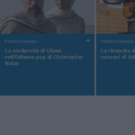
Controtempo
Controtempo
La modernità di Ulisse
La rinascita 
nell'Odissea pop di Christopher
canzoni di Va
Nolan