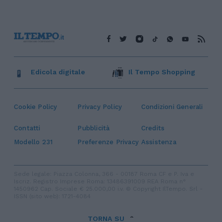
Edicola digitale
Il Tempo Shopping
Cookie Policy
Privacy Policy
Condizioni Generali
Contatti
Pubblicità
Credits
Modello 231
Preferenze Privacy
Assistenza
Sede legale: Piazza Colonna, 366 - 00187 Roma CF e P. Iva e
Iscriz. Registro Imprese Roma: 13486391009 REA Roma n°
1450962 Cap. Sociale € 25.000,00 i.v. © Copyright IlTempo. Srl -
ISSN (sito web): 1721-4084
TORNA SU