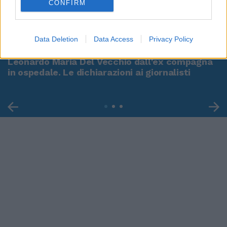
CONFIRM
00:00
01:16
Data Deletion
Data Access
Privacy Policy
Leonardo Maria Del Vecchio dall'ex compagna
in ospedale. Le dichiarazioni ai giornalisti