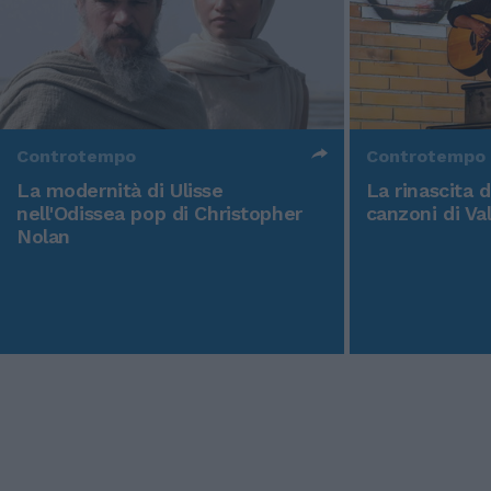
Controtempo
Controtempo
La modernità di Ulisse
La rinascita 
nell'Odissea pop di Christopher
canzoni di Va
Nolan