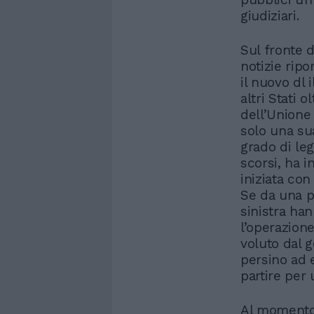
giudiziari.
Sul fronte d
notizie ripo
il nuovo dl 
altri Stati o
dell’Union
solo una su
grado di leg
scorsi, ha in
iniziata con
Se da una p
sinistra han
l’operazione
voluto dal g
persino ad e
partire per 
Al momento, 