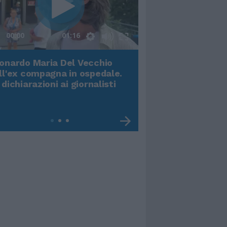
00:00
01:16
onardo Maria Del Vecchio
Terremoto, viene g
ll'ex compagna in ospedale.
video impressiona
 dichiarazioni ai giornalisti