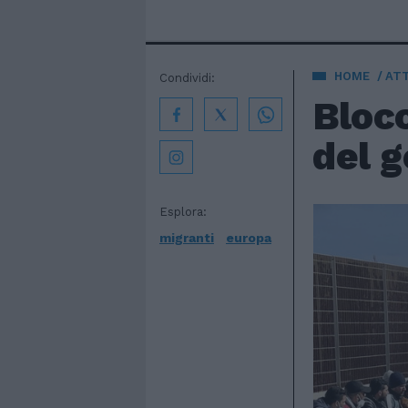
HOME
AT
Condividi:
Blocc
del g
Esplora:
migranti
europa