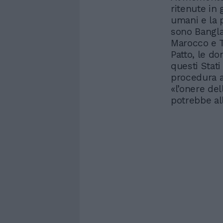
ritenute in g
umani e la p
sono Bangla
Marocco e T
Patto, le do
questi Stat
procedura a
«l’onere de
potrebbe al