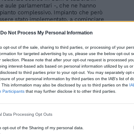
lle aule parlamentari -, che ne hanno
impianto complessivo. Impianto che però
sere stato implementato, a cominciare
 sul così detto «blocco navale», uno dei
li del testo in fase di elaborazione. La
-
Do Not Process My Personal Information
di attivare i controlli "in mare" dovrebbe
 tutta una serie di circostanze che già il
to opt-out of the sale, sharing to third parties, or processing of your per
migranti» aveva in qualche modo
formation for targeted advertising by us, please use the below opt-out s
i va dal rischio terrorismo a quello
r selection. Please note that after your opt-out request is processed y
eing interest-based ads based on personal information utilized by us or
ino al caso estremo di una pressione
disclosed to third parties prior to your opt-out. You may separately opt-
tale da impedire un efficiente «controllo
losure of your personal information by third parties on the IAB’s list of
. Tutte situazioni in cui le autorità
. This information may also be disclosed by us to third parties on the
IA
mpedire ai migranti in arrivo l’ingresso
Participants
that may further disclose it to other third parties.
io italiano già prima dello sbarco sulla
.
l Data Processing Opt Outs
occo navale», il testo dovrebbe intervenire
 procedure di espulsione degli stranieri
o opt-out of the Sharing of my personal data.
o titolo a restare in Italia. Prima tra tutte