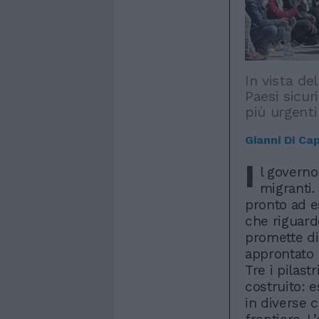
In vista de
Paesi sicur
più urgenti
Gianni Di Ca
I
l governo
migranti.
pronto ad e
che riguard
promette di
approntato 
Tre i pilast
costruito: e
in diverse c