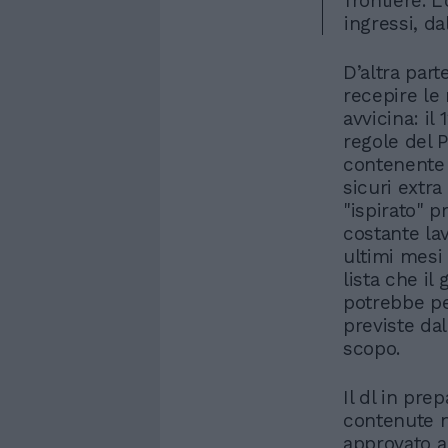
frontiere. L
ingressi, da
D’altra part
recepire le 
avvicina: il
regole del P
contenente t
sicuri extra
"ispirato" p
costante lav
ultimi mesi
lista che i
potrebbe pe
previste dal
scopo.
Il dl in pre
contenute n
approvato a