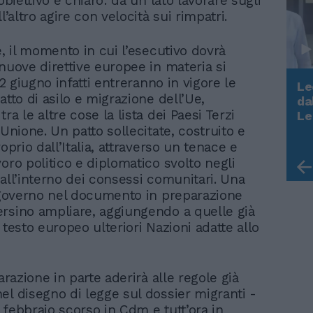
’obiettivo è chiaro: da un lato lavorare sugli
ll’altro agire con velocità sui rimpatri.
e, il momento in cui l’esecutivo dovrà
nuove direttive europee in materia si
 12 giugno infatti entreranno in vigore le
Le
atto di asilo e migrazione dell’Ue,
da
Rudy Giuliani a Come States?
ra le altre cose la lista dei Paesi Terzi
Le
Trump, Meloni e la strategia
 Unione. Un patto sollecitate, costruito e
americana
roprio dall’Italia, attraverso un tenace e
oro politico e diplomatico svolto negli
 all’interno dei consessi comunitari. Una
l governo nel documento in preparazione
rsino ampliare, aggiungendo a quelle già
 testo europeo ulteriori Nazioni adatte allo
parazione in parte aderirà alle regole già
el disegno di legge sul dossier migranti -
 febbraio scorso in Cdm e tutt’ora in