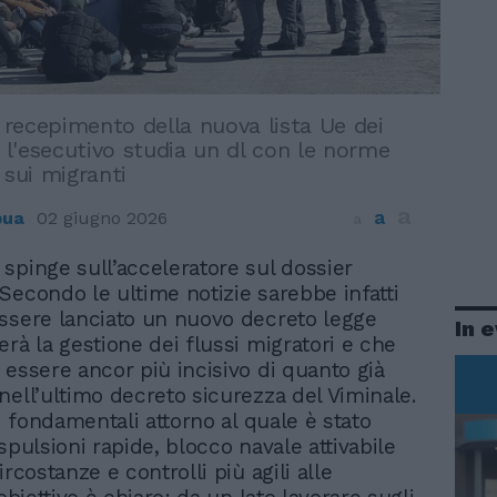
l recepimento della nuova lista Ue dei
i l'esecutivo studia un dl con le norme
 sui migranti
a
a
pua
02 giugno 2026
a
 spinge sull’acceleratore sul dossier
 Secondo le ultime notizie sarebbe infatti
ssere lanciato un nuovo decreto legge
In 
erà la gestione dei flussi migratori e che
 essere ancor più incisivo di quanto già
nell’ultimo decreto sicurezza del Viminale.
ri fondamentali attorno al quale è stato
spulsioni rapide, blocco navale attivabile
ircostanze e controlli più agili alle