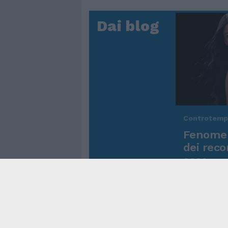
Dai blog
Controtem
Fenomen
dei reco
asso