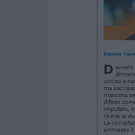
Daniele Cap
D
avvero 
dimostr
ucciso a sa
ma sacrosan
massima sev
difeso com
imputato, m
riceva la d
La circosta
ammesso che