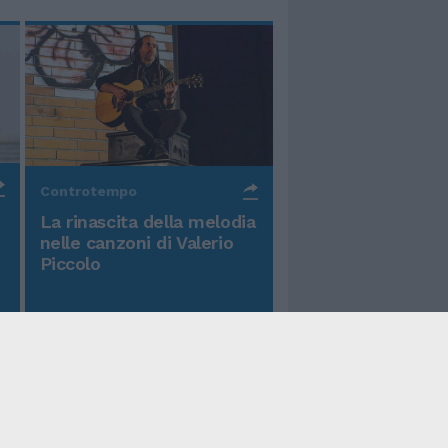
Controtempo
La rinascita della melodia
nelle canzoni di Valerio
Piccolo