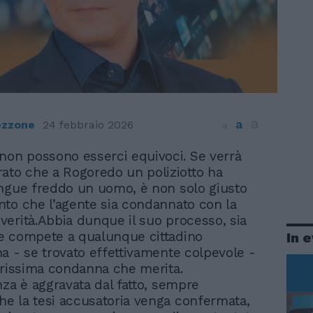
a
a
ezzone
24 febbraio 2026
a
non possono esserci equivoci. Se verrà
ato che a Rogoredo un poliziotto ha
ngue freddo un uomo, è non solo giusto
to che l’agente sia condannato con la
erità.Abbia dunque il suo processo, sia
e compete a qualunque cittadino
In 
a - se trovato effettivamente colpevole -
urissima condanna che merita.
nza è aggravata dal fatto, sempre
 la tesi accusatoria venga confermata,