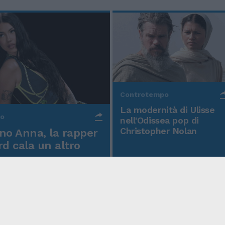
Controtempo
La modernità di Ulisse
po
nell'Odissea pop di
Christopher Nolan
o Anna, la rapper
rd cala un altro