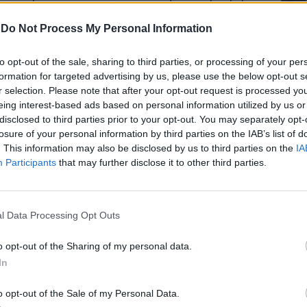
anizzato una messinscena, di aver tentato
 l’opinione pubblica, e di aver così gettato
-
Do Not Process My Personal Information
nche sui suoi colleghi. Ha tradito la divisa
 Ma qui occorre fermarsi. Lo dico con
to opt-out of the sale, sharing to third parties, or processing of your per
chiarezza: non è bello il sottile
formation for targeted advertising by us, please use the below opt-out s
nto con cui alcuni media stanno
r selection. Please note that after your opt-out request is processed y
 trasformare questo episodio (giova
eing interest-based ads based on personal information utilized by us or
gravissimo e non scusabile) in una
Le
disclosed to third parties prior to your opt-out. You may separately opt-
da
i gogna ai danni delle forze
losure of your personal information by third parties on the IAB’s list of
Rudy Giuliani a Come States?
Le
.Questo non è ammissibile. Diciamolo con
. This information may also be disclosed by us to third parties on the
IA
Trump, Meloni e la strategia
uesta brutta storia non «pareggia»
Participants
that may further disclose it to other third parties.
americana
pareggia l’incredibile attacco ai
 a proposito del caso Ramy; non pareggia
el poliziotto circondato e martellato dai
l Data Processing Opt Outs
Torino; non pareggia il caso delle centinaia
n tutti questi anni, messi sotto indagine
o opt-out of the Sharing of my personal data.
umani, economici e di carriera) solo per
In
imamente usato le loro armi; non pareggia
i rischi di chi ogni mattina indossa la sua
o opt-out of the Sale of my Personal Data.
sce di casa esponendosi a pericoli enormi