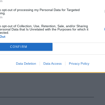
In
attrocento o millecinquecento euro al
caso di non dimenticarlo mai.
to opt-out of processing my Personal Data for Targeted
ing.
In
o opt-out of Collection, Use, Retention, Sale, and/or Sharing
ersonal Data that Is Unrelated with the Purposes for which it
lected.
Out
CONFIRM
Data Deletion
Data Access
Privacy Policy