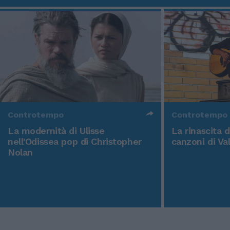
Controtempo
Controtempo
La modernità di Ulisse
La rinascita 
nell'Odissea pop di Christopher
canzoni di Va
Nolan