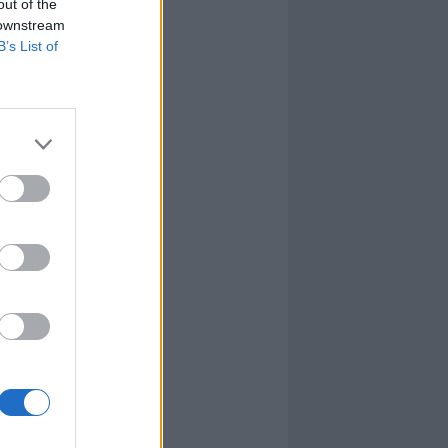
out of the
 downstream
B’s List of