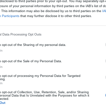
disclosed to third parties prior to your opt-out. You may separately opt-
l'Italia si trova al 49esimo posto nel
losure of your personal information by third parties on the IAB’s list of
ck in Italia", riprende Le Parisien,
. This information may also be disclosed by us to third parties on the
IA
ella capitale francese. "L'esplosione ha
Participants
that may further disclose it to other third parties.
na valanga di condanne da parte dei
ici di ogni estrazione". Le Figaro fa un
l conduttore spiegandone le indagini
l Data Processing Opt Outs
v da milioni di spettatori.
o opt-out of the Sharing of my personal data.
 Der Spiegel parla di "attentato
In
 che ha "lasciato illeso il giornalista
 condanna l'attacco definendolo un
o opt-out of the Sale of my Personal Data.
i intimidazione stampa. La Frankfurter
In
spiega che "i retroscena dell'attentato
ora chiari, tuttavia, una possibile ipotesi
to opt-out of processing my Personal Data for Targeted
 ci sia la mafia". La Vanguardia, la voce
ing.
In
 di Barcellona, sull'attentato dinamitardo
 addirittura un'inchiesta, con tutti i
o opt-out of Collection, Use, Retention, Sale, and/or Sharing
 come e dove è esplosa la bomba è il
ersonal Data that Is Unrelated with the Purposes for which it
lected.
la figlia del conduttore "che era tornata a
Out