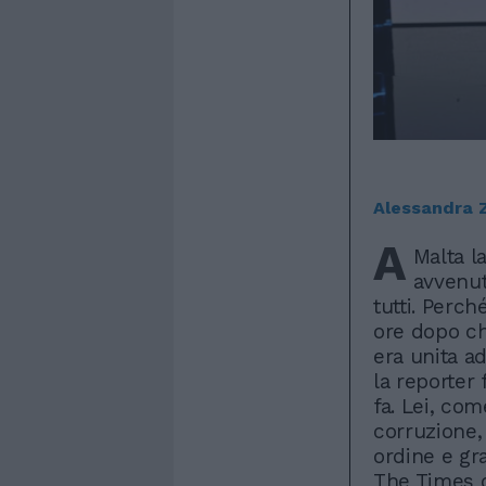
Alessandra 
A
Malta la
avvenut
tutti. Perch
ore dopo ch
era unita ad 
la reporter
fa. Lei, co
corruzione, 
ordine e gra
The Times o