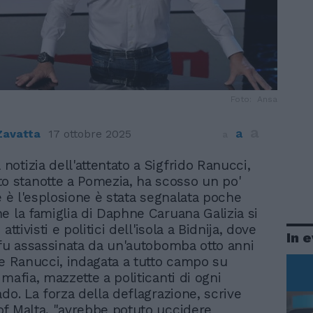
Foto: Ansa
a
a
Zavatta
17 ottobre 2025
a
 notizia dell'attentato a Sigfrido Ranucci,
o stanotte a Pomezia, ha scosso un po'
é è l'esplosione è stata segnalata poche
e la famiglia di Daphne Caruana Galizia si
attivisti e politici dell'isola a Bidnija, dove
In 
 fu assassinata da un'autobomba otto anni
me Ranucci, indagata a tutto campo su
mafia, mazzette a politicanti di ogni
do. La forza della deflagrazione, scrive
f Malta, "avrebbe potuto uccidere