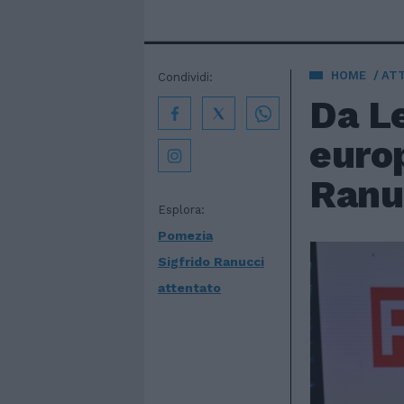
HOME
AT
Condividi:
Da Le
europ
Ranuc
Esplora:
Pomezia
Sigfrido Ranucci
attentato