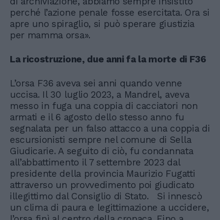
di archiviazione, abbiamo sempre insistito
perché l’azione penale fosse esercitata. Ora si
apre uno spiraglio, si può sperare giustizia
per mamma orsa».
La ricostruzione, due anni fa la morte di F36
L’orsa F36 aveva sei anni quando venne
uccisa. Il 30 luglio 2023, a Mandrel, aveva
messo in fuga una coppia di cacciatori non
armati e il 6 agosto dello stesso anno fu
segnalata per un falso attacco a una coppia di
escursionisti sempre nel comune di Sella
Giudicarie. A seguito di ciò, fu condannata
all’abbattimento il 7 settembre 2023 dal
presidente della provincia Maurizio Fugatti
attraverso un provvedimento poi giudicato
illegittimo dal Consiglio di Stato. Si innescò
un clima di paura e legittimazione a uccidere,
l’orsa finì al centro della cronaca. Fino a