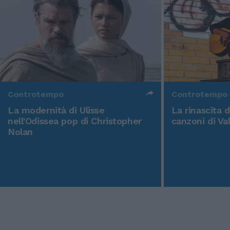
Controtempo
Controtempo
La modernità di Ulisse
La rinascita 
nell'Odissea pop di Christopher
canzoni di Va
Nolan