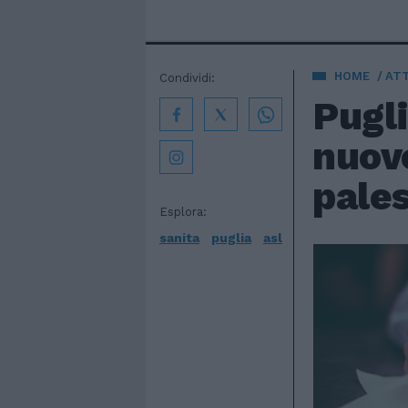
HOME
AT
Condividi:
Pugli
nuovo
pales
Esplora:
sanita
puglia
asl