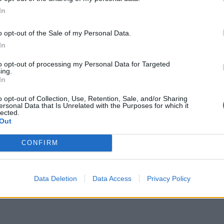
fondi lasciati dalla generosa anziana sono
In
ati in una struttura diversa da quella che lei
inato in vita, ma anche i tempi sarebbero
o opt-out of the Sale of my Personal Data.
tati. Sono infatti nove i mesi di ritardo
In
per la costruzione della palestra. Spazio
to opt-out of processing my Personal Data for Targeted
finisce “Presidio riabilitativo distrettuale
ing.
ologia robotica”. Doveva essere finita il 9
In
 data che non è stata rispettata. Anzi, i
o opt-out of Collection, Use, Retention, Sale, and/or Sharing
anto pare sono in alto mare.
ersonal Data that Is Unrelated with the Purposes for which it
lected.
Out
CONFIRM
Data Deletion
Data Access
Privacy Policy