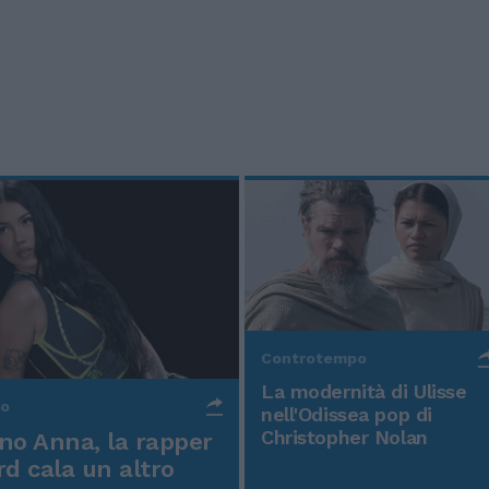
Controtempo
La modernità di Ulisse
po
nell'Odissea pop di
Christopher Nolan
o Anna, la rapper
rd cala un altro