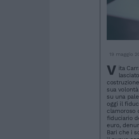
19 maggio 2
V
ita Car
lasciato
costruzione
sua volontà 
su una pale
oggi il fidu
clamoroso c
fiduciario d
euro, denun
Bari che i s