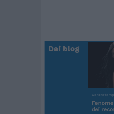
Dai blog
Controtem
Fenomen
dei reco