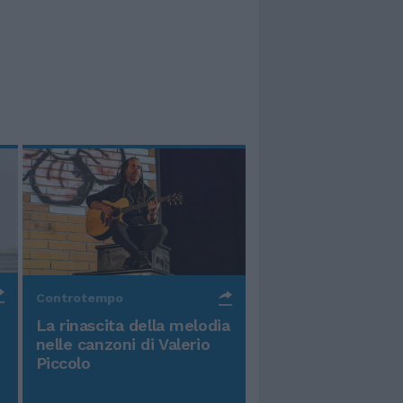
Controtempo
La rinascita della melodia
nelle canzoni di Valerio
Piccolo