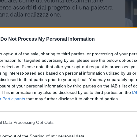
pedale, come da volontà testamentarie"
nte assorbiti dal progetto di una palestra
ana dalla realizzazione.
veva stilato il testamento nel 2009, diedi
rdi la scomparsa. Secondo le sue
-
Do Not Process My Personal Information
il suo lascito doveva essere realizzata
ra di cura e assistenza”, formula
Le
to opt-out of the sale, sharing to third parties, or processing of your per
 generica, scelta perché all’atto
da
formation for targeted advertising by us, please use the below opt-out s
Rudy Giuliani a Come States?
Le
ra del testamento non si era ancora
r selection. Please note that after your opt-out request is processed y
Trump, Meloni e la strategia
ta l’idea di un nuovo ospedale. La donna
eing interest-based ads based on personal information utilized by us or
americana
ficato che la struttura doveva essere
disclosed to third parties prior to your opt-out. You may separately opt-
ntro cinque anni dalla data di apertura del
losure of your personal information by third parties on the IAB’s list of
avvenuta l’11 settembre 2019. Se la
. This information may also be disclosed by us to third parties on the
IA
Participants
that may further disclose it to other third parties.
n fosse stata rispettata, il fondo sarebbe
itare nella disponibilità dell’Ispe (Istituto
i alla persona per l’Europa) “che gestisce
iposo per anziani di Maglie o per crearne
l Data Processing Opt Outs
o opt-out of the Sharing of my personal data.