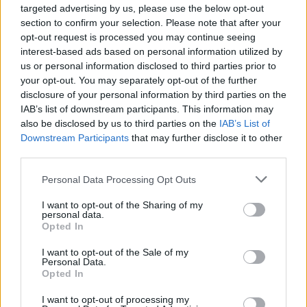
alcuni punti chiave:
targeted advertising by us, please use the below opt-out
• ristabilire chiarezza dottrinale e autorità
section to confirm your selection. Please note that after your
ecclesiale
opt-out request is processed you may continue seeing
• abbandonare l’autocrazia e tornare alla
interest-based ads based on personal information utilized by
collegialità episcopale
us or personal information disclosed to third parties prior to
• ripristinare la centralità del diritto canonico
your opt-out. You may separately opt-out of the further
e della trasparenza finanziaria
disclosure of your personal information by third parties on the
• offrire una risposta più solida alle sfide
IAB’s list of downstream participants. This information may
also be disclosed by us to third parties on the
IAB’s List of
antropologiche moderne
Downstream Participants
that may further disclose it to other
• formare un Collegio cardinalizio meglio
third parties.
preparato per governare la Chiesa.
Personal Data Processing Opt Outs
In definitiva, a seguire il fil rouge che li lega, i
due documenti rappresentano un forte
I want to opt-out of the Sharing of my
personal data.
segnale per il futuro conclave, ma soprattutto
Opted In
mettono nero su bianco l’esistenza di una
corrente, interna alla Chiesa, che desidera un
I want to opt-out of the Sale of my
Personal Data.
significativo cambiamento rispetto agli ultimi
Opted In
anni.
A movimentare ancor più le acque da
I want to opt-out of processing my