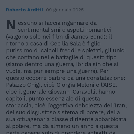
Roberto Arditti
09 gennaio 2025
N
essuno si faccia ingannare da
sentimentalismi o aspetti romantici
(valgono solo nei film di James Bond): il
ritorno a casa di Cecilia Sala è figlio
purissimo di calcoli freddi e spietati, gli unici
che contano nelle battaglie di questo tipo
(siamo dentro una guerra, ibrida sin che si
vuole, ma pur sempre una guerra). Per
questo occorre partire da una constatazione:
Palazzo Chigi, cioè Giorgia Meloni e l’AISE,
cioè il generale Giovanni Caravelli, hanno
capito il punto essenziale di questa
storiaccia, cioè l’oggettiva debolezza dell’Iran,
del suo disgustoso sistema di potere, della
sua ottuagenaria classe dirigente abbarbicata
al potere, ma da almeno un anno a questa
parte capace solo di prendere schiaffi da