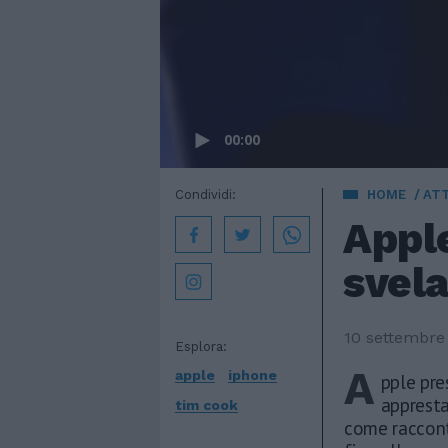
00:00
Condividi:
HOME
AT
Appl
svela
10 settembre
Esplora:
A
apple
iphone
pple pre
appresta
tim cook
come racconta