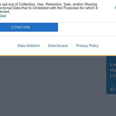
o opt-out of Collection, Use, Retention, Sale, and/or Sharing
ersonal Data that Is Unrelated with the Purposes for which it
lected.
Out
CONFIRM
Data Deletion
Data Access
Privacy Policy
Le
Rudy Giuliani a Come States?
da
Trump, Meloni e la strategia
Le
americana