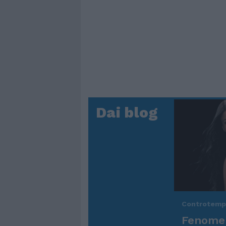
Dai blog
Controtem
Fenomen