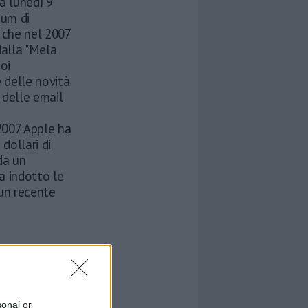
ia lunedì 9
ium di
, che nel 2007
dalla "Mela
oi
e delle novità
e delle email
 2007 Apple ha
dollari di
da un
a indotto le
 un recente
sonal or