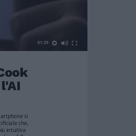
01:29
 Cook
l'AI
martphone si
ificiale che,
iù intuitiva