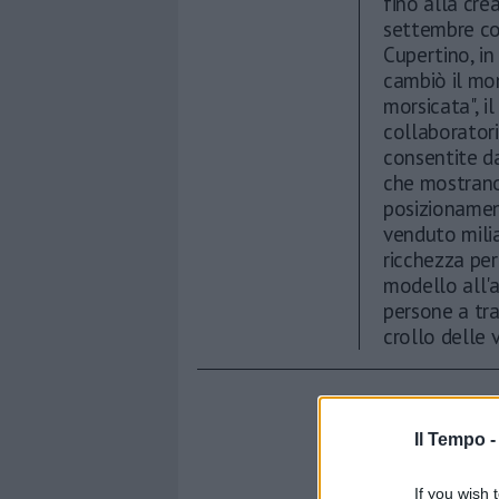
fino alla cre
settembre con
Cupertino, in
cambiò il mon
morsicata", i
collaboratori
consentite da
che mostrano
posizionament
venduto milia
ricchezza per
modello all'a
persone a tr
crollo delle 
Il Tempo 
If you wish 