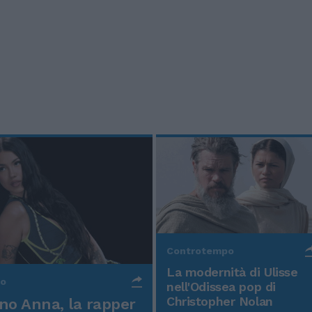
Controtempo
La modernità di Ulisse
po
nell'Odissea pop di
Christopher Nolan
o Anna, la rapper