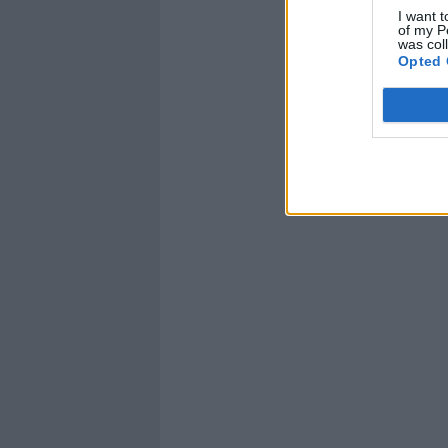
I want t
of my P
was col
Opted 