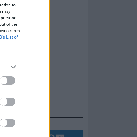
ection to
ou may
 personal
out of the
 downstream
B’s List of
evidenza