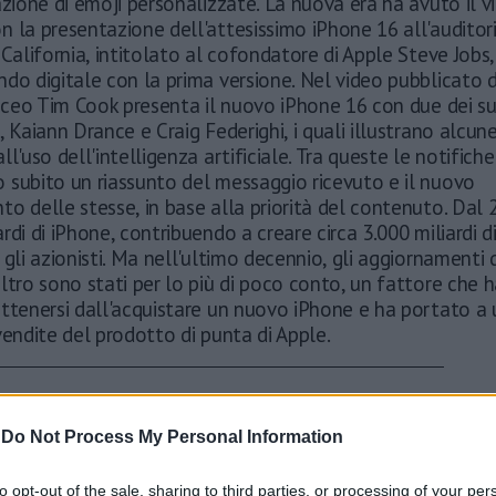
azione di emoji personalizzate. La nuova era ha avuto il v
 la presentazione dell'attesissimo iPhone 16 all'auditor
 California, intitolato al cofondatore di Apple Steve Jobs
do digitale con la prima versione. Nel video pubblicato 
l ceo Tim Cook presenta il nuovo iPhone 16 con due dei su
, Kaiann Drance e Craig Federighi, i quali illustrano alcun
ll'uso dell'intelligenza artificiale. Tra queste le notifich
 subito un riassunto del messaggio ricevuto e il nuovo
o delle stesse, in base alla priorità del contenuto. Dal
rdi di iPhone, contribuendo a creare circa 3.000 miliardi di 
 gli azionisti. Ma nell'ultimo decennio, gli aggiornamenti 
ltro sono stati per lo più di poco conto, un fattore che h
attenersi dall'acquistare un nuovo iPhone e ha portato a
vendite del prodotto di punta di Apple.
-
Do Not Process My Personal Information
to opt-out of the sale, sharing to third parties, or processing of your per