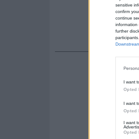
sensitive in
confirm you
continue se
information 
further disc
participants
Downstream 
Persona
I want t
Opted 
I want t
Opted 
I want 
Advertis
Opted 